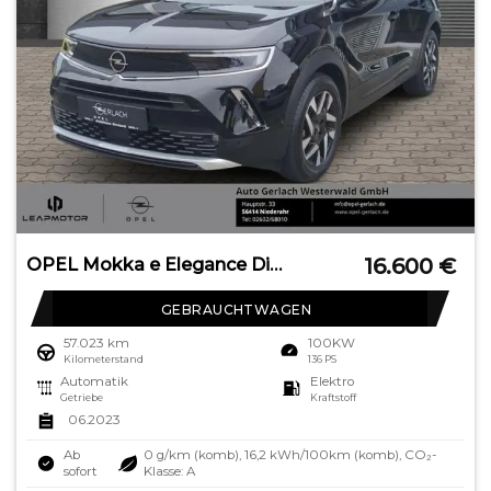
16.600
€
OPEL Mokka e Elegance Digitales Cockpit LED Apple Car
GEBRAUCHTWAGEN
57.023 km
100KW
Kilometerstand
136 PS
Automatik
Elektro
Getriebe
Kraftstoff
06.2023
Ab
0 g/km (komb), 16,2 kWh/100km (komb), CO₂-
sofort
Klasse: A