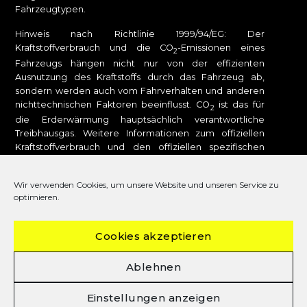
Fahrzeugtypen.
Hinweis nach Richtlinie 1999/94/EG: Der
Kraftstoffverbrauch und die CO
-Emissionen eines
2
Fahrzeugs hängen nicht nur von der effizienten
Ausnutzung des Kraftstoffs durch das Fahrzeug ab,
sondern werden auch vom Fahrverhalten und anderen
nichttechnischen Faktoren beeinflusst. CO
ist das für
2
die Erderwärmung hauptsächlich verantwortliche
Treibhausgas. Weitere Informationen zum offiziellen
Kraftstoffverbrauch und den offiziellen spezifischen
CO
-Emissionen neuer Personenkraftwagen können
2
dem „Leitfaden über den Kraftstoffverbrauch, die CO
-
2
Wir verwenden Cookies, um unsere Website und unseren Service zu
Emissionen und den Stromverbrauch neuer
optimieren.
Personenkraftwagen“ entnommen werden, der bei uns
oder unter
www.dat.de
unentgeltlich erhältlich ist. Für
weitere Informationen siehe Pkw-
Cookies akzeptieren
Energieverbrauchskennzeichnungsverordnung – Pkw-
EnVKV.
Ablehnen
DAT
Einstellungen anzeigen