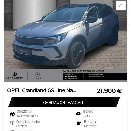
21.900
€
OPEL Grandland GS Line Navi Leder 360 Kamera LED Appl
GEBRAUCHTWAGEN
35.825 km
96KW
Kilometerstand
131 PS
Schaltgetriebe
Benzin
Getriebe
Kraftstoff