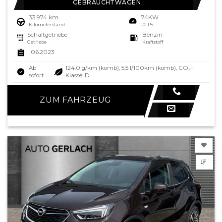
GEBRAUCHTWAGEN
33.974 km
74KW
Kilometerstand
101 PS
Schaltgetriebe
Benzin
Getriebe
Kraftstoff
06.2023
Ab
124.0 g/km (komb), 5,5 l/100km (komb), CO₂-
sofort
Klasse: D
ZUM FAHRZEUG