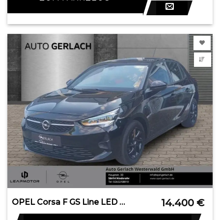
14.400
€
OPEL Corsa F GS Line LED Apple CarPlay Android Auto M