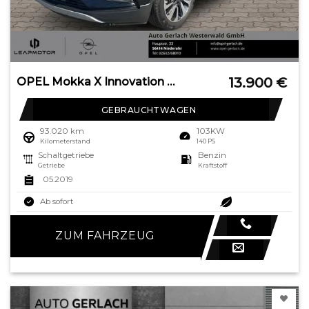
13.900
€
OPEL Mokka X Innovation AHK-abnehmbar Start Stop Navi
GEBRAUCHTWAGEN
93.020 km
103KW
Kilometerstand
140 PS
Schaltgetriebe
Benzin
Getriebe
Kraftstoff
05.2019
Ab sofort
ZUM FAHRZEUG