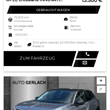
13.500
€
GEBRAUCHTWAGEN
72.503 km
81KW
Kilometerstand
110 PS
Schaltgetriebe
Benzin
Getriebe
Kraftstoff
06.2020
Ab
141.0 g/km (komb), 6,3 l/100km (komb), CO₂-
sofort
Klasse: E
ZUM FAHRZEUG