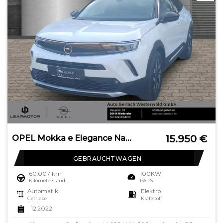
15.950
€
OPEL Mokka e Elegance Navi Digitales Cockpit LED Appl
GEBRAUCHTWAGEN
60.007 km
100KW
Kilometerstand
136 PS
Automatik
Elektro
Getriebe
Kraftstoff
12.2022