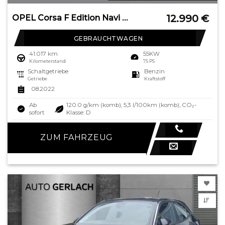
12.990
€
OPEL Corsa F Edition Navi LED Apple CarPlay Android A
GEBRAUCHTWAGEN
41.017 km
55KW
Kilometerstand
75 PS
Schaltgetriebe
Benzin
Getriebe
Kraftstoff
08.2022
Ab
120.0 g/km (komb), 5,3 l/100km (komb), CO₂-
sofort
Klasse: D
ZUM FAHRZEUG