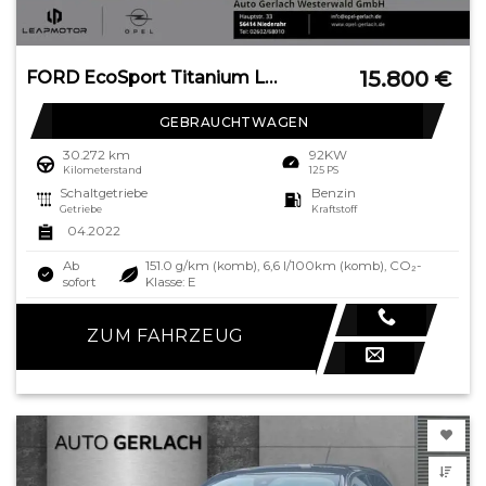
15.800
€
FORD EcoSport Titanium LED ACC Apple CarPlay Android
GEBRAUCHTWAGEN
30.272 km
92KW
Kilometerstand
125 PS
Schaltgetriebe
Benzin
Getriebe
Kraftstoff
04.2022
Ab
151.0 g/km (komb), 6,6 l/100km (komb), CO₂-
sofort
Klasse: E
ZUM FAHRZEUG