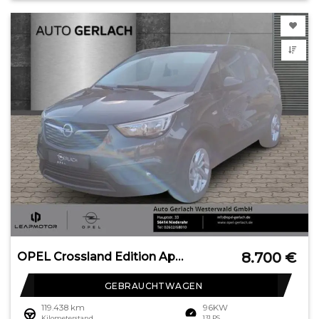
8.700
€
OPEL Crossland Edition Apple CarPlay Android Auto Amb
GEBRAUCHTWAGEN
119.438 km
96KW
Kilometerstand
131 PS