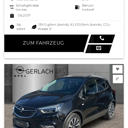
Schaltgetriebe
Benzin
Getriebe
Kraftstoff
06.2017
Ab
139.0 g/km (komb), 6,1 l/100km (komb), CO₂-
sofort
Klasse: E
ZUM FAHRZEUG