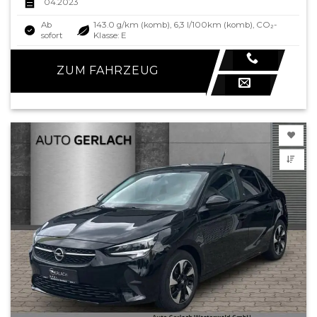
04.2023
Ab
143.0 g/km (komb), 6,3 l/100km (komb), CO₂-
sofort
Klasse: E
ZUM FAHRZEUG