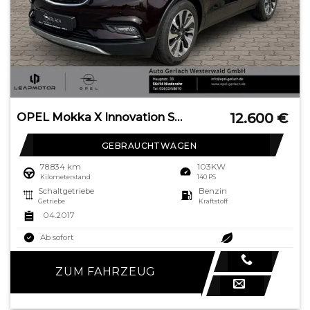
12.600
€
OPEL Mokka X Innovation Start Stop Navi Apple CarPlay
GEBRAUCHTWAGEN
78.834 km
103KW
Kilometerstand
140 PS
Schaltgetriebe
Benzin
Getriebe
Kraftstoff
04.2017
Ab sofort
ZUM FAHRZEUG