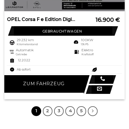
16.900
€
OPEL Corsa F e Edition Digitales Cockpit LED Apple Ca
GEBRAUCHTWAGEN
29.232 km
100KW
Kilometerstand
136 PS
Automatik
Elektro
Getriebe
Kraftstoff
12.2022
Ab sofort
ZUM FAHRZEUG
1
2
3
4
5