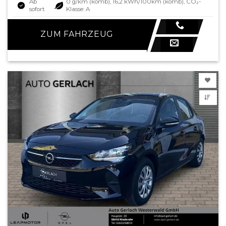
Ab
0 g/km (komb), 16,2 kWh/100km (komb), CO₂-
sofort
Klasse: A
ZUM FAHRZEUG