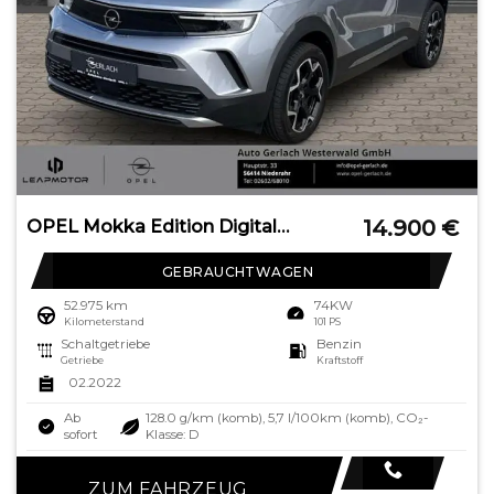
14.900
€
OPEL Mokka Edition Digitales Cockpit LED Apple CarPla
GEBRAUCHTWAGEN
52.975 km
74KW
Kilometerstand
101 PS
Schaltgetriebe
Benzin
Getriebe
Kraftstoff
02.2022
Ab
128.0 g/km (komb), 5,7 l/100km (komb), CO₂-
sofort
Klasse: D
ZUM FAHRZEUG