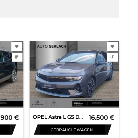
.900
€
16.500
€
OPEL Astra L GS Digitales Cockpit 360 Kamera LED Appl
GEBRAUCHTWAGEN