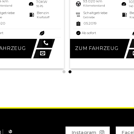
54 km
93.020 km
70KW
10
terstand
Kilometerstand
95 PS
140
tgetriebe
Benzin
Schaltgetriebe
Be
be
Kraftstoff
Getriebe
Kra
020
05.2019
ort
Ab sofort
FAHRZEUG
ZUM FAHRZEUG
Instagram
Face