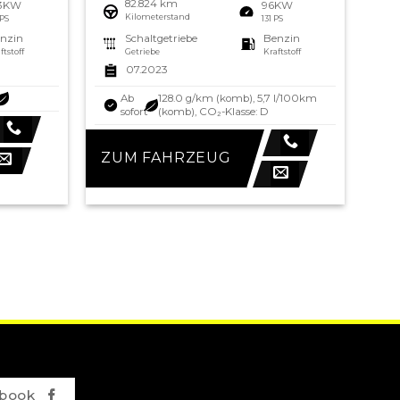
82.824 km
3KW
96KW
Kilometerstand
 PS
131 PS
nzin
Schaltgetriebe
Benzin
ftstoff
Getriebe
Kraftstoff
07.2023
Ab
128.0 g/km (komb), 5,7 l/100km
sofort
(komb), CO₂-Klasse: D
ZUM FAHRZEUG
book