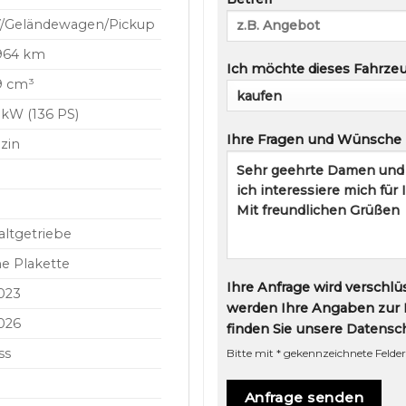
/Geländewagen/Pickup
964 km
Ich möchte dieses Fahrze
9 cm³
 kW (136 PS)
Ihre Fragen und Wünsche
zin
altgetriebe
ne Plakette
Ihre Anfrage wird verschlü
2023
werden Ihre Angaben zur 
2026
finden Sie unsere
Datensc
ss
Bitte mit * gekennzeichnete Felder
Bitte lasse dieses Feld leer.