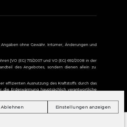
le Angaben ohne Gewähr. Irrtümer, Änderungen und
en [VO (EG) 715/2007 und VO (EG) 692/2008 in der
tandteil des Angebotes, sondern dienen allein zu
r effizienten Ausnutzung des Kraftstoffs durch das
ür die Erderwärmung hauptsächlich verantwortliche
er Personenkraftwagen können dem „Leitfaden über
i uns oder unter
www.dat.de
unentgeltlich erhältlich
Ablehnen
Einstellungen anzeigen
DAT