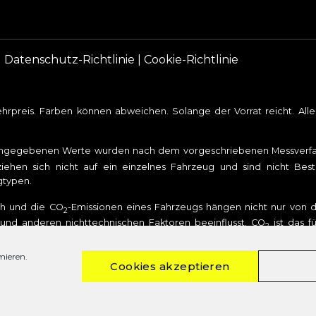
|
Datenschutz-Richtlinie
|
Cookie-Richtlinie
rpreis. Farben können abweichen. Solange der Vorrat reicht. Al
angegebenen Werte wurden nach dem vorgeschriebenen Messverfahr
iehen sich nicht auf ein einzelnes Fahrzeug und sind nicht Bes
gtypen.
uch und die CO
-Emissionen eines Fahrzeugs hängen nicht nur von de
2
nd anderen nichttechnischen Faktoren beeinflusst. CO
ist das f
2
stoffverbrauch und den offiziellen spezifischen CO
-Emissionen neu
2
omverbrauch neuer Personenkraftwagen“ entnommen werden, der be
mieren.
Cookies akzeptieren
uchskennzeichnungsverordnung – Pkw-EnVKV.