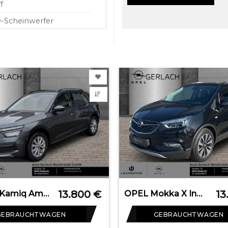
f
-Scheinwerfer
-Tagfahrlicht
nenkit
13.800
€
13
SKODA Kamiq Ambition 1.0 TSI EU6d-T LED Sperrdiff. DAB
OPEL Mokka X Innovation AHK-abnehmbar Start Stop Navi
GEBRAUCHTWAGEN
GEBRAUCHTWAGEN