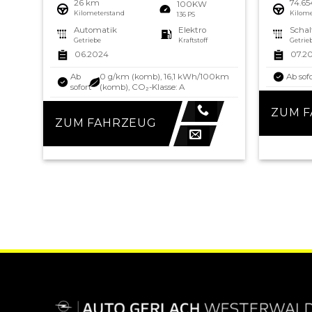
26 km
74.6
100KW
Kilometerstand
Kilome
136 PS
Automatik
Elektro
Schal
Getriebe
Kraftstoff
Getrie
06.2024
07.2
Ab
0 g/km (komb), 16,1 kWh/100km
Ab sof
sofort
(komb), CO₂-Klasse: A
ZUM 
ZUM FAHRZEUG