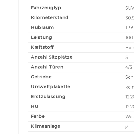
Fahrzeugtyp
SUV
Kilometerstand
30.
Hubraum
119
Leistung
100
Kraftstoff
Ben
Anzahl Sitzplätze
5
Anzahl Türen
4/5
Getriebe
Sch
Umweltplakette
kei
Erstzulassung
12.
HU
12.
Farbe
Wei
Klimaanlage
ja