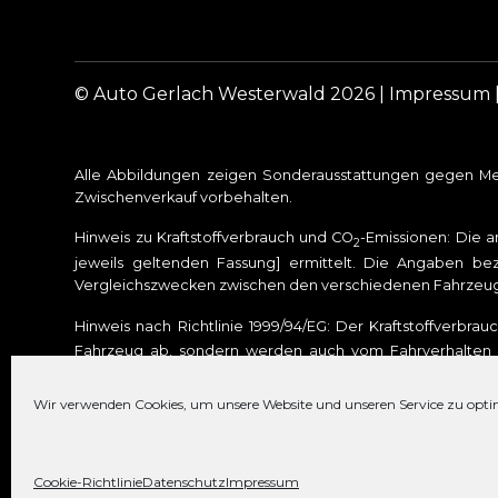
© Auto Gerlach Westerwald 2026 |
Impressum
Alle Abbildungen zeigen Sonderausstattungen gegen Meh
Zwischenverkauf vorbehalten.
Hinweis zu Kraftstoffverbrauch und CO
-Emissionen: Die 
2
jeweils geltenden Fassung] ermittelt. Die Angaben bez
Vergleichszwecken zwischen den verschiedenen Fahrzeu
Hinweis nach Richtlinie 1999/94/EG: Der Kraftstoffverbra
Fahrzeug ab, sondern werden auch vom Fahrverhalten u
Treibhausgas. Weitere Informationen zum offiziellen Kraft
den Kraftstoffverbrauch, die CO
-Emissionen und den Str
Wir verwenden Cookies, um unsere Website und unseren Service zu opti
2
ist. Für weitere Informationen siehe Pkw-Energieverbra
Cookie-Richtlinie
Datenschutz
Impressum