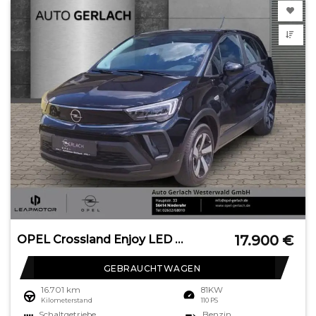
17.900
€
OPEL Crossland Enjoy LED Apple CarPlay Android Auto M
GEBRAUCHTWAGEN
16.701 km
81KW
Kilometerstand
110 PS
Schaltgetriebe
Benzin