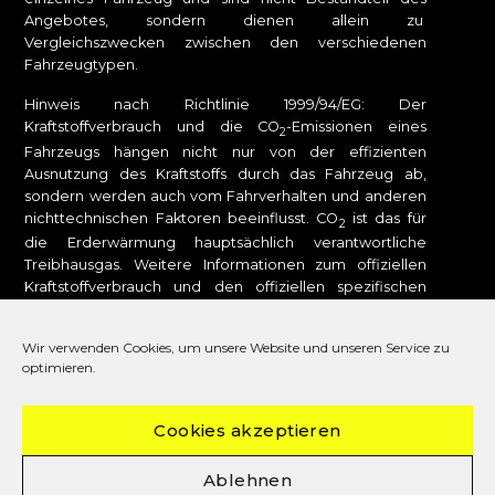
Angebotes, sondern dienen allein zu
Vergleichszwecken zwischen den verschiedenen
Fahrzeugtypen.
Hinweis nach Richtlinie 1999/94/EG: Der
Kraftstoffverbrauch und die CO
-Emissionen eines
2
Fahrzeugs hängen nicht nur von der effizienten
Ausnutzung des Kraftstoffs durch das Fahrzeug ab,
sondern werden auch vom Fahrverhalten und anderen
nichttechnischen Faktoren beeinflusst. CO
ist das für
2
die Erderwärmung hauptsächlich verantwortliche
Treibhausgas. Weitere Informationen zum offiziellen
Kraftstoffverbrauch und den offiziellen spezifischen
CO
-Emissionen neuer Personenkraftwagen können
2
dem „Leitfaden über den Kraftstoffverbrauch, die CO
-
2
Wir verwenden Cookies, um unsere Website und unseren Service zu
Emissionen und den Stromverbrauch neuer
optimieren.
Personenkraftwagen“ entnommen werden, der bei uns
oder unter
www.dat.de
unentgeltlich erhältlich ist. Für
weitere Informationen siehe Pkw-
Cookies akzeptieren
Energieverbrauchskennzeichnungsverordnung – Pkw-
EnVKV.
Ablehnen
DAT