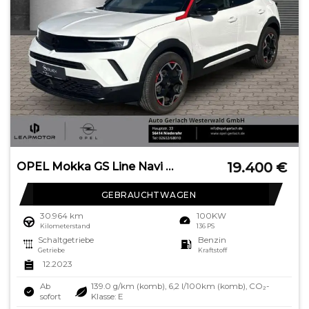
19.400
€
OPEL Mokka GS Line Navi Digitales Cockpit LED Apple C
GEBRAUCHTWAGEN
30.964 km
100KW
Kilometerstand
136 PS
Schaltgetriebe
Benzin
Getriebe
Kraftstoff
12.2023
Ab
139.0 g/km (komb), 6,2 l/100km (komb), CO₂-
sofort
Klasse: E