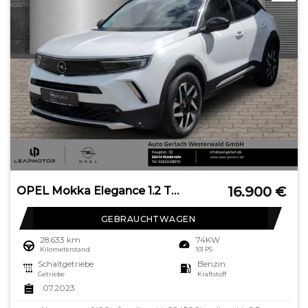
16.900
€
OPEL Mokka Elegance 1.2 Turbo EU6e Digitales Cockpit
GEBRAUCHTWAGEN
28.633 km
74KW
Kilometerstand
101 PS
Schaltgetriebe
Benzin
Getriebe
Kraftstoff
07.2023