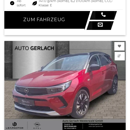
Ab
141.0 g/km (komb), 6,2 l/100km (komb), CO₂-
sofort
Klasse: E
ZUM FAHRZEUG