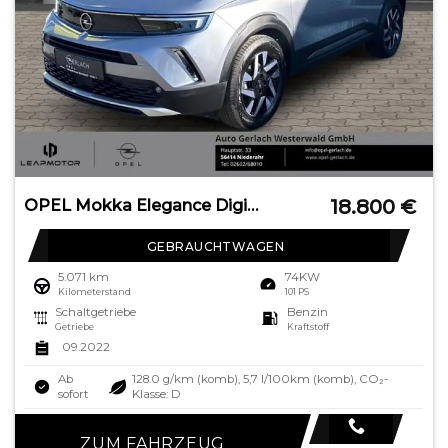
18.800
€
OPEL Mokka Elegance Digitales Cockpit LED Apple CarPl
GEBRAUCHTWAGEN
5.071 km
74KW
Kilometerstand
101 PS
Schaltgetriebe
Benzin
Getriebe
Kraftstoff
09.2022
Ab
128.0 g/km (komb), 5,7 l/100km (komb), CO₂-
sofort
Klasse: D
ZUM FAHRZEUG