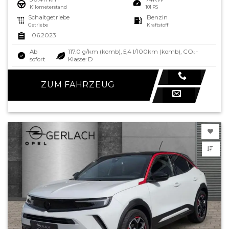
Kilometerstand
101 PS
Schaltgetriebe
Benzin
Getriebe
Kraftstoff
06.2023
Ab
117.0 g/km (komb), 5,4 l/100km (komb), CO₂-
sofort
Klasse: D
ZUM FAHRZEUG