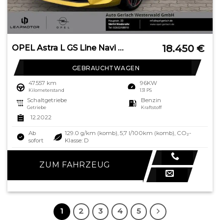
18.450
€
OPEL Astra L GS Line Navi Digitales Cockpit 360 Kamer
GEBRAUCHTWAGEN
47.557 km
96KW
Kilometerstand
131 PS
Schaltgetriebe
Benzin
Getriebe
Kraftstoff
12.2022
Ab
129.0 g/km (komb), 5,7 l/100km (komb), CO₂-
sofort
Klasse: D
ZUM FAHRZEUG
1
2
3
4
5