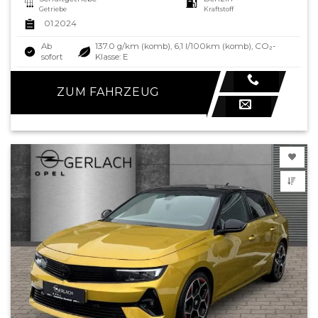
Getriebe
Kraftstoff
01.2024
Ab
137.0 g/km (komb), 6,1 l/100km (komb), CO₂-
sofort
Klasse: E
ZUM FAHRZEUG