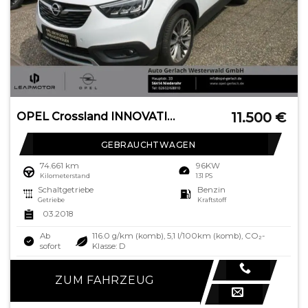
11.500
€
OPEL Crossland INNOVATION 1.2 Turbo Innovation Navi L
GEBRAUCHTWAGEN
74.661 km
96KW
Kilometerstand
131 PS
Schaltgetriebe
Benzin
Getriebe
Kraftstoff
03.2018
Ab
116.0 g/km (komb), 5,1 l/100km (komb), CO₂-
sofort
Klasse: D
ZUM FAHRZEUG