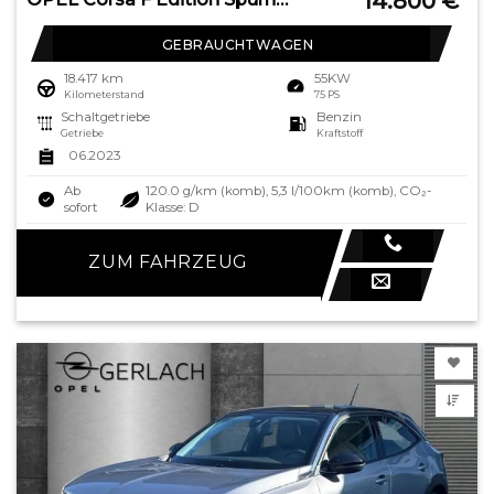
14.800
€
GEBRAUCHTWAGEN
18.417 km
55KW
Kilometerstand
75 PS
Schaltgetriebe
Benzin
Getriebe
Kraftstoff
06.2023
Ab
120.0 g/km (komb), 5,3 l/100km (komb), CO₂-
sofort
Klasse: D
ZUM FAHRZEUG