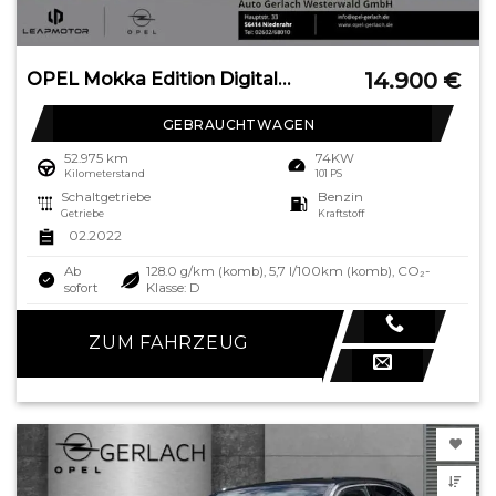
14.900
€
OPEL Mokka Edition Digitales Cockpit LED Apple CarPla
GEBRAUCHTWAGEN
52.975 km
74KW
Kilometerstand
101 PS
Schaltgetriebe
Benzin
Getriebe
Kraftstoff
02.2022
Ab
128.0 g/km (komb), 5,7 l/100km (komb), CO₂-
sofort
Klasse: D
ZUM FAHRZEUG