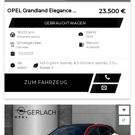
23.500
€
OPEL Grandland Elegance AHK-abnehmbar Navi 360 Kamera
GEBRAUCHTWAGEN
18.223 km
96KW
Kilometerstand
131 PS
Schaltgetriebe
Benzin
Getriebe
Kraftstoff
02.2023
Ab
143.0 g/km (komb), 6,3 l/100km (komb), CO₂-
sofort
Klasse: E
ZUM FAHRZEUG