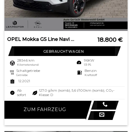
18.800
€
OPEL Mokka GS Line Navi Digitales Cockpit LED Apple C
GEBRAUCHTWAGEN
28.546 km
96KW
Kilometerstand
131 PS
Schaltgetriebe
Benzin
Getriebe
Kraftstoff
12.2021
Ab
127.0 g/km (komb), 5,6 l/100km (komb), CO₂-
sofort
Klasse: D
ZUM FAHRZEUG