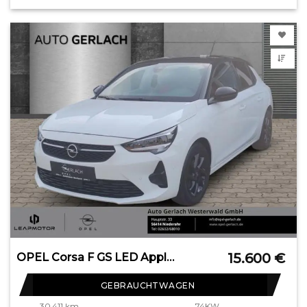
15.600
€
OPEL Corsa F GS LED Apple CarPlay Android Auto Musiks
GEBRAUCHTWAGEN
30.411 km
74KW