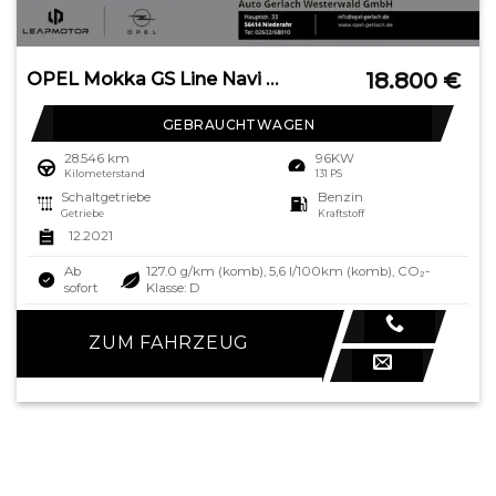
18.800
€
OPEL Mokka GS Line Navi Digitales Cockpit LED Apple C
GEBRAUCHTWAGEN
28.546 km
96KW
Kilometerstand
131 PS
Schaltgetriebe
Benzin
Getriebe
Kraftstoff
12.2021
Ab
127.0 g/km (komb), 5,6 l/100km (komb), CO₂-
sofort
Klasse: D
ZUM FAHRZEUG