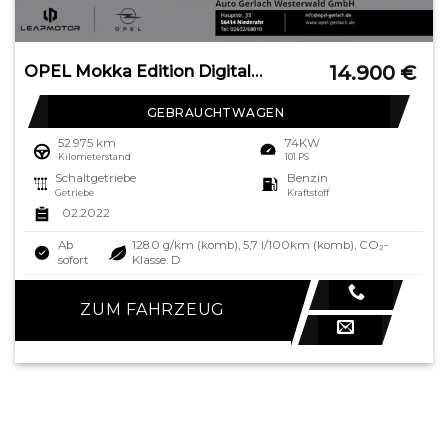
14.900
€
OPEL Mokka Edition Digitales Cockpit LED Apple CarPla
GEBRAUCHTWAGEN
52.975 km
74KW
Kilometerstand
101 PS
Schaltgetriebe
Benzin
Getriebe
Kraftstoff
02.2022
Ab
128.0 g/km (komb), 5,7 l/100km (komb), CO₂-
sofort
Klasse: D
ZUM FAHRZEUG