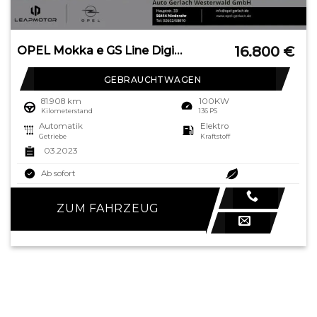
16.800
€
OPEL Mokka e GS Line Digitales Cockpit LED Apple CarP
GEBRAUCHTWAGEN
81.908 km
100KW
Kilometerstand
136 PS
Automatik
Elektro
Getriebe
Kraftstoff
03.2023
Ab sofort
ZUM FAHRZEUG