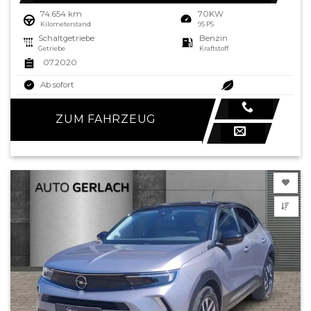
74.654 km
70KW
Kilometerstand
95 PS
Schaltgetriebe
Benzin
Getriebe
Kraftstoff
07.2020
Ab sofort
ZUM FAHRZEUG