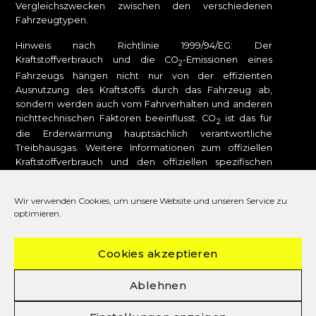
Vergleichszwecken zwischen den verschiedenen
Fahrzeugtypen.
Hinweis nach Richtlinie 1999/94/EG: Der
Kraftstoffverbrauch und die CO
-Emissionen eines
2
Fahrzeugs hängen nicht nur von der effizienten
Ausnutzung des Kraftstoffs durch das Fahrzeug ab,
sondern werden auch vom Fahrverhalten und anderen
nichttechnischen Faktoren beeinflusst. CO
ist das für
2
die Erderwärmung hauptsächlich verantwortliche
Treibhausgas. Weitere Informationen zum offiziellen
Kraftstoffverbrauch und den offiziellen spezifischen
CO
-Emissionen neuer Personenkraftwagen können
2
dem „Leitfaden über den Kraftstoffverbrauch, die CO
-
2
Wir verwenden Cookies, um unsere Website und unseren Service zu
Emissionen und den Stromverbrauch neuer
optimieren.
Personenkraftwagen“ entnommen werden, der bei uns
oder unter
www.dat.de
unentgeltlich erhältlich ist. Für
weitere Informationen siehe Pkw-
Cookies akzeptieren
Energieverbrauchskennzeichnungsverordnung – Pkw-
EnVKV.
Ablehnen
DAT