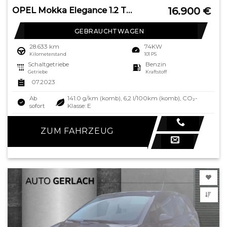
16.900
€
OPEL Mokka Elegance 1.2 Turbo EU6e Digitales Cockpit
GEBRAUCHTWAGEN
28.633 km
74KW
Kilometerstand
101 PS
Schaltgetriebe
Benzin
Getriebe
Kraftstoff
07.2023
Ab
141.0 g/km (komb), 6,2 l/100km (komb), CO₂-
sofort
Klasse: E
ZUM FAHRZEUG