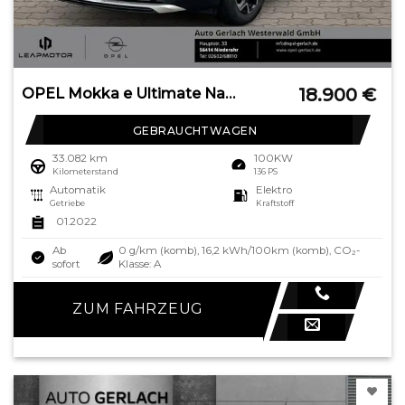
18.900
€
OPEL Mokka e Ultimate Navi Leder digitales Cockpit LE
GEBRAUCHTWAGEN
33.082 km
100KW
Kilometerstand
136 PS
Automatik
Elektro
Getriebe
Kraftstoff
01.2022
Ab
0 g/km (komb), 16,2 kWh/100km (komb), CO₂-
sofort
Klasse: A
ZUM FAHRZEUG