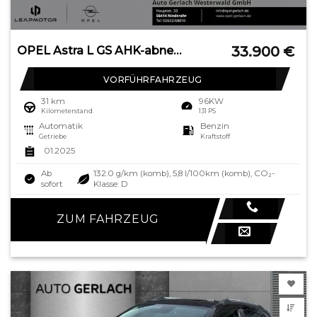
33.900
€
OPEL Astra L GS AHK-abnehmbar El. Panodach Digitales
VORFÜHRFAHRZEUG
31 km
96KW
Kilometerstand
131 PS
Automatik
Benzin
Getriebe
Kraftstoff
01.2025
Ab
132.0 g/km (komb), 5,8 l/100km (komb), CO₂-
sofort
Klasse: D
ZUM FAHRZEUG