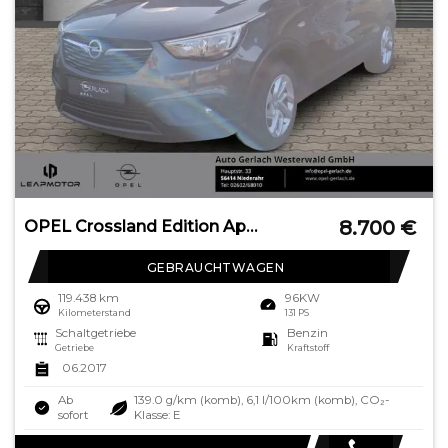
8.700
€
OPEL Crossland Edition Apple CarPlay Android Auto Amb
GEBRAUCHTWAGEN
119.438 km
96KW
Kilometerstand
131 PS
Schaltgetriebe
Benzin
Getriebe
Kraftstoff
06.2017
Ab
139.0 g/km (komb), 6,1 l/100km (komb), CO₂-
sofort
Klasse: E