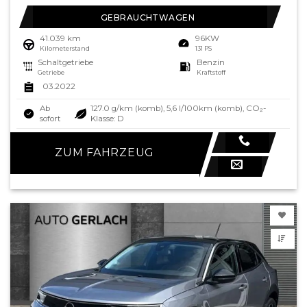
GEBRAUCHTWAGEN
41.039 km
96KW
Kilometerstand
131 PS
Schaltgetriebe
Benzin
Getriebe
Kraftstoff
03.2022
Ab
127.0 g/km (komb), 5,6 l/100km (komb), CO₂-
sofort
Klasse: D
ZUM FAHRZEUG