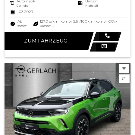
Automatik
Benzin
Getriebe
Kraftstoff
03.2023
Ab
127.0 g/km (komb), 5,6 l/100km (komb), CO₂-
sofort
Klasse: D
ZUM FAHRZEUG