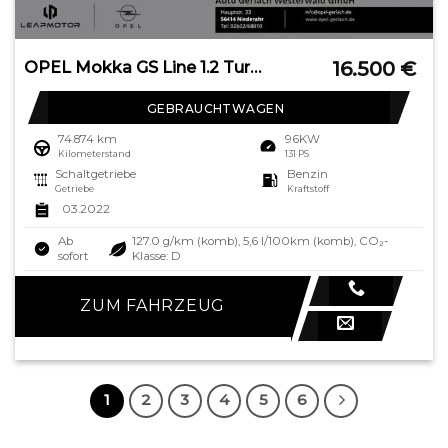
16.500
€
OPEL Mokka GS Line 1.2 Turbo EU6d Navi Digitales Cock
GEBRAUCHTWAGEN
74.874 km
96KW
Kilometerstand
131 PS
Schaltgetriebe
Benzin
Getriebe
Kraftstoff
03.2022
Ab
127.0 g/km (komb), 5,6 l/100km (komb), CO₂-
sofort
Klasse: D
ZUM FAHRZEUG
1
2
3
4
5
6