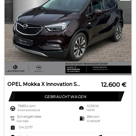
12.600
€
OPEL Mokka X Innovation Start Stop Navi Apple CarPlay
GEBRAUCHTWAGEN
78.834 km
103KW
Kilometerstand
140 PS
Schaltgetriebe
Benzin
Getriebe
Kraftstoff
04.2017