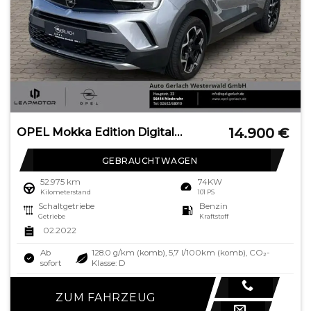
14.900
€
OPEL Mokka Edition Digitales Cockpit LED Apple CarPla
GEBRAUCHTWAGEN
52.975 km
74KW
Kilometerstand
101 PS
Schaltgetriebe
Benzin
Getriebe
Kraftstoff
02.2022
Ab
128.0 g/km (komb), 5,7 l/100km (komb), CO₂-
sofort
Klasse: D
ZUM FAHRZEUG