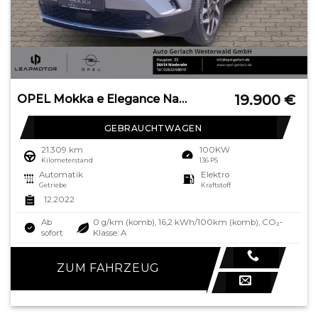
19.900
€
OPEL Mokka e Elegance Navi Digitales Cockpit LED Appl
GEBRAUCHTWAGEN
21.309 km
100KW
Kilometerstand
136 PS
Automatik
Elektro
Getriebe
Kraftstoff
12.2022
Ab
0 g/km (komb), 16,2 kWh/100km (komb), CO₂-
sofort
Klasse: A
ZUM FAHRZEUG