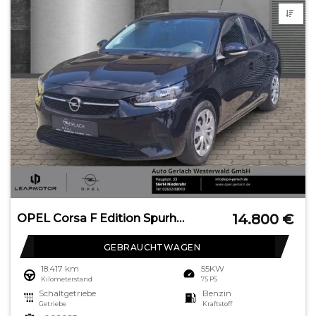
14.800
€
OPEL Corsa F Edition Spurhalteass. Fernlichtass.
GEBRAUCHTWAGEN
18.417 km
55KW
Kilometerstand
75 PS
Schaltgetriebe
Benzin
Getriebe
Kraftstoff