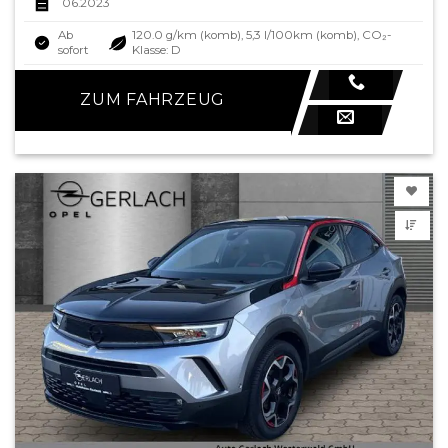
06.2023
Ab
120.0 g/km (komb), 5,3 l/100km (komb), CO₂-
sofort
Klasse: D
ZUM FAHRZEUG