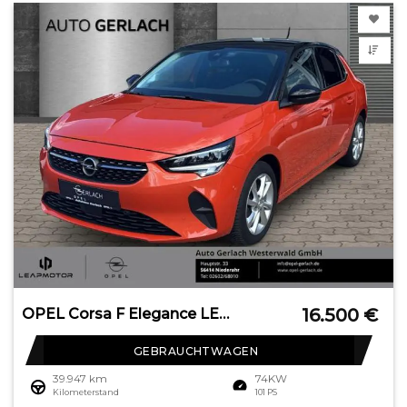
16.500
€
OPEL Corsa F Elegance LED Apple CarPlay Android Auto
GEBRAUCHTWAGEN
39.947 km
74KW
Kilometerstand
101 PS