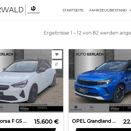
STARTSEITE
FAHRZEUGBESTAND
Ergebnisse 1 – 12 von 82 werden ang
15.600
€
22
OPEL Corsa F GS LED Apple CarPlay Android Auto Musiks
OPEL Grandland Ultimate Plug-in-Hybrid Navi Nachtsich