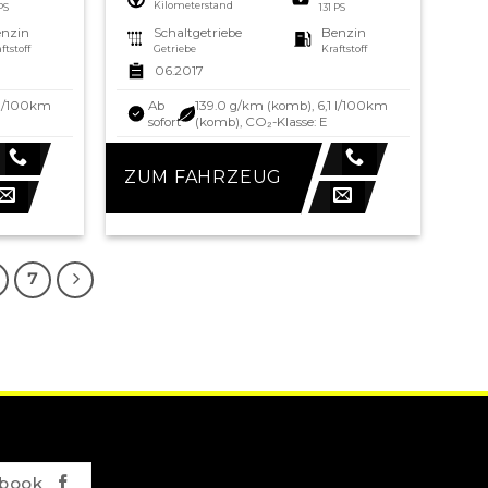
Kilometerstand
 PS
131 PS
nzin
Schaltgetriebe
Benzin
ftstoff
Getriebe
Kraftstoff
06.2017
 l/100km
Ab
139.0 g/km (komb), 6,1 l/100km
sofort
(komb), CO₂-Klasse: E
ZUM FAHRZEUG
7
book