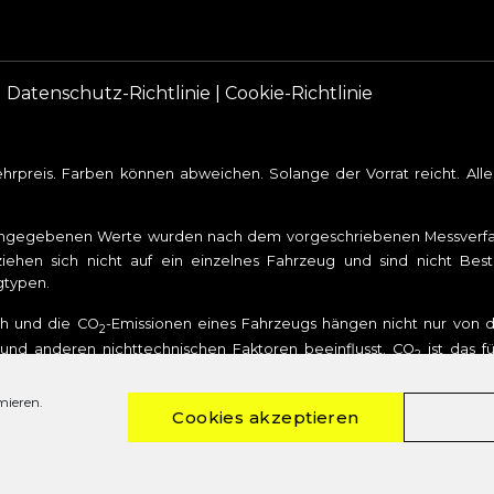
|
Datenschutz-Richtlinie
|
Cookie-Richtlinie
rpreis. Farben können abweichen. Solange der Vorrat reicht. Al
angegebenen Werte wurden nach dem vorgeschriebenen Messverfahr
iehen sich nicht auf ein einzelnes Fahrzeug und sind nicht Bes
gtypen.
uch und die CO
-Emissionen eines Fahrzeugs hängen nicht nur von de
2
nd anderen nichttechnischen Faktoren beeinflusst. CO
ist das f
2
stoffverbrauch und den offiziellen spezifischen CO
-Emissionen neu
2
omverbrauch neuer Personenkraftwagen“ entnommen werden, der be
mieren.
Cookies akzeptieren
uchskennzeichnungsverordnung – Pkw-EnVKV.