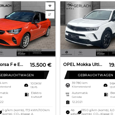
15.500
€
19
OPEL Corsa F e Edition Digitales Cockpit Apple CarPla
OPEL Mokka Ultimate Navi Leder Digitales Cockpit LED
GEBRAUCHTWAGEN
GEBRAUCHTWAGEN
14 km
39.780 km
100KW
96
eterstand
Kilometerstand
136 PS
131 
matik
Elektro
Automatik
Be
be
Kraftstoff
Getriebe
Kraf
022
12.2021
0 g/km (komb), 17,5 kWh/100km
Ab
135.0 g/km (komb), 6,
(komb), CO₂-Klasse: A
sofort
(komb), CO₂-Klasse: D