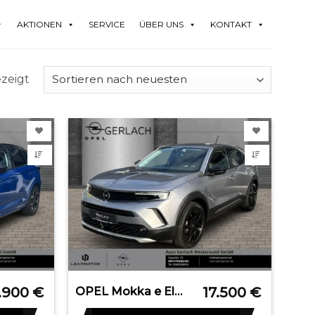
AKTIONEN
SERVICE
ÜBER UNS
KONTAKT
ezeigt
.900
€
17.500
€
OPEL Mokka e Elegance Digitales Cockpit LED Apple Car