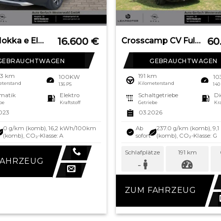
16.600
€
60
OPEL Mokka e Elegance Digitales Cockpit LED Apple Car
Crosscamp CV Full 600 C Kasten HKa L3H2 3,5t Edition 2.2 D
GEBRAUCHTWAGEN
GEBRAUCHTWAGEN
23 km
191 km
100KW
1
eterstand
Kilometerstand
136 PS
140
matik
Elektro
Schaltgetriebe
Di
be
Kraftstoff
Getriebe
Kra
023
03.2026
0 g/km (komb), 16,2 kWh/100km
Ab
237.0 g/km (komb), 9,
(komb), CO₂-Klasse: A
sofort
(komb), CO₂-Klasse: G
Schlafplätze
191 km
FAHRZEUG
-
ZUM FAHRZEUG