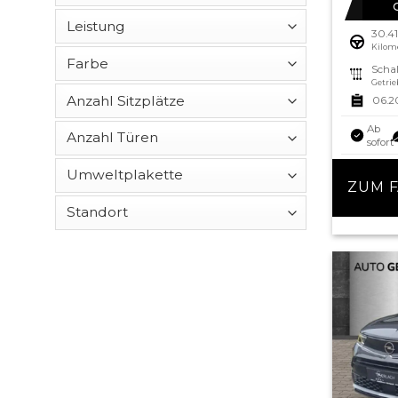
30.4
Kilom
Schal
Getrie
06.2
Ab
sofort
ZUM 