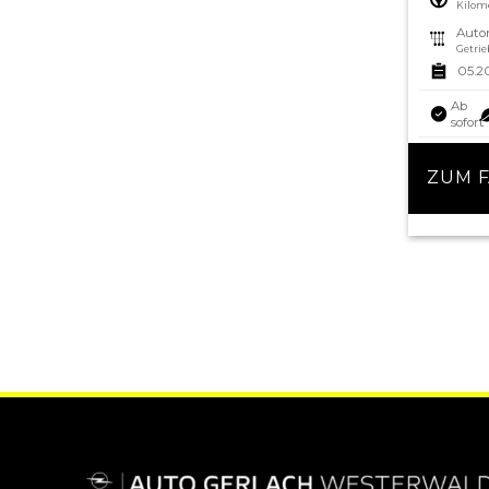
Kilom
Auto
Getrie
05.2
Ab
sofort
ZUM 