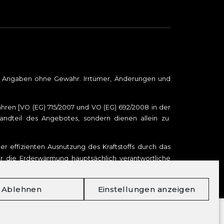
le Angaben ohne Gewähr. Irrtümer, Änderungen und
en [VO (EG) 715/2007 und VO (EG) 692/2008 in der
tandteil des Angebotes, sondern dienen allein zu
r effizienten Ausnutzung des Kraftstoffs durch das
ür die Erderwärmung hauptsächlich verantwortliche
er Personenkraftwagen können dem „Leitfaden über
i uns oder unter
www.dat.de
unentgeltlich erhältlich
Ablehnen
Einstellungen anzeigen
DAT