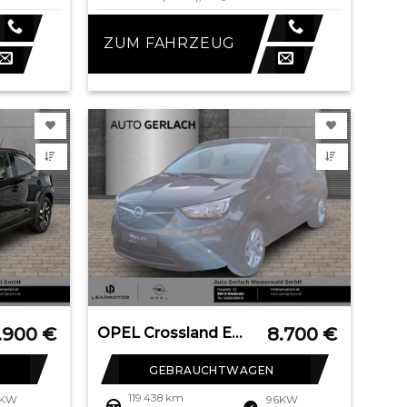
ZUM FAHRZEUG
.900
€
8.700
€
OPEL Crossland Edition Apple CarPlay Android Auto Amb
GEBRAUCHTWAGEN
119.438 km
6KW
96KW