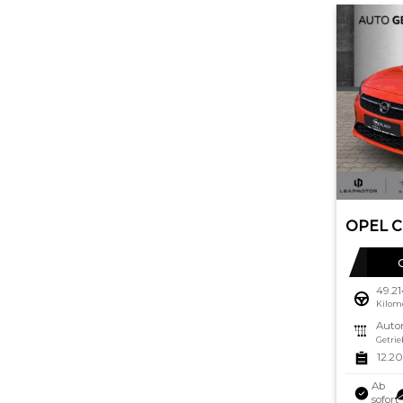
49.2
Kilom
Auto
Getrie
12.2
Ab
sofort