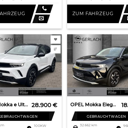
FAHRZEUG
ZUM FAHRZEUG
28.900
€
18
OPEL Mokka e Ultimate Navi Leder Digitales Cockpit LE
OPEL Mokka Elegance Navi Digitales Cockpit LED Apple
GEBRAUCHTWAGEN
GEBRAUCHTWAGEN
 km
32.662 km
100KW
9