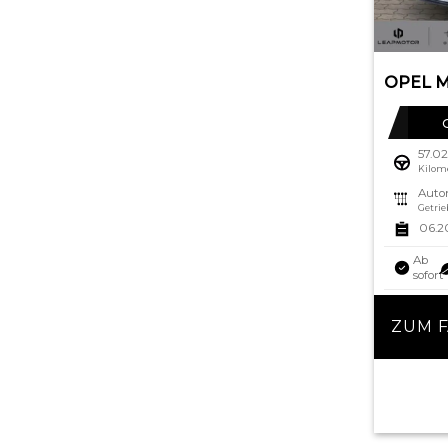
57.0
Kilom
Auto
Getrie
06.2
Ab
sofort
ZUM 