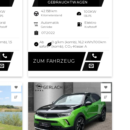
GEBRAUCHTWAGEN
42.158 km
5KW
100KW
Kilometerstand
 PS
136 PS
brid
Automatik
Elektro
tstoff
Getriebe
Kraftstoff
07.2022
mb), 1,5
Ab
0 g/km (komb), 16,2 kWh/100km
sofort
(komb), CO₂-Klasse: A
ZUM FAHRZEUG