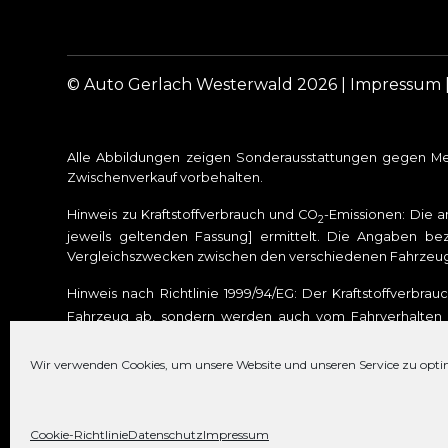
© Auto Gerlach Westerwald 2026 |
Impressum
Alle Abbildungen zeigen Sonderausstattungen gegen Meh
Zwischenverkauf vorbehalten.
Hinweis zu Kraftstoffverbrauch und CO
-Emissionen: Die 
2
jeweils geltenden Fassung] ermittelt. Die Angaben bez
Vergleichszwecken zwischen den verschiedenen Fahrzeu
Hinweis nach Richtlinie 1999/94/EG: Der Kraftstoffverbra
Fahrzeug ab, sondern werden auch vom Fahrverhalten u
Treibhausgas. Weitere Informationen zum offiziellen Kraft
den Kraftstoffverbrauch, die CO
-Emissionen und den Str
Wir verwenden Cookies, um unsere Website und unseren Service zu opti
2
ist. Für weitere Informationen siehe Pkw-Energieverbra
Cookie-Richtlinie
Datenschutz
Impressum