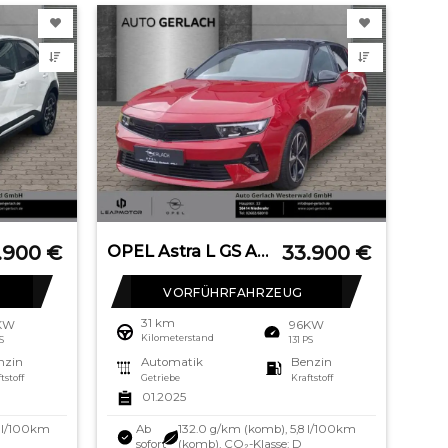
.900
€
33.900
€
OPEL Astra L GS AHK-abnehmbar El. Panodach Digitales
VORFÜHRFAHRZEUG
31 km
KW
96KW
Kilometerstand
PS
131 PS
nzin
Automatik
Benzin
tstoff
Getriebe
Kraftstoff
01.2025
0 l/100km
Ab
132.0 g/km (komb), 5,8 l/100km
sofort
(komb), CO₂-Klasse: D