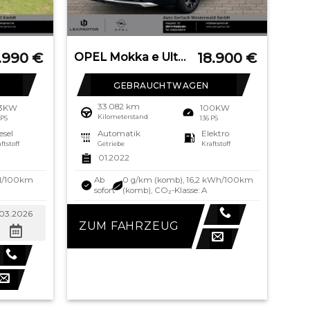
.990
€
18.900
€
OPEL Mokka e Ultimate Navi Leder digitales Cockpit LE
GEBRAUCHTWAGEN
33.082 km
03KW
100KW
Kilometerstand
 PS
136 PS
esel
Automatik
Elektro
ftstoff
Getriebe
Kraftstoff
01.2022
1 l/100km
Ab
0 g/km (komb), 16,2 kWh/100km
sofort
(komb), CO₂-Klasse: A
03.2026
ZUM FAHRZEUG