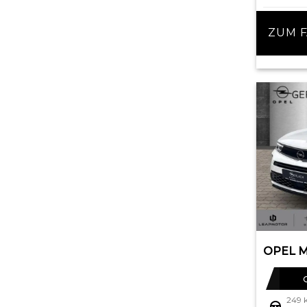
ZUM 
249