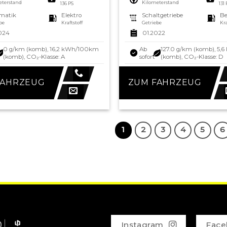
eterstand
Kilometerstand
136 PS
131
matik
Elektro
Schaltgetriebe
Be
be
Kraftstoff
Getriebe
Kra
024
01.2022
0 g/km (komb), 16,2 kWh/100km
Ab
127.0 g/km (komb), 5,6
(komb), CO₂-Klasse: A
sofort
(komb), CO₂-Klasse: D
FAHRZEUG
ZUM FAHRZEUG
1
2
3
4
5
6
Instagram
Face