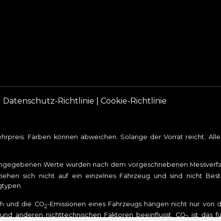
|
Datenschutz-Richtlinie
|
Cookie-Richtlinie
rpreis. Farben können abweichen. Solange der Vorrat reicht. Al
angegebenen Werte wurden nach dem vorgeschriebenen Messverfahr
iehen sich nicht auf ein einzelnes Fahrzeug und sind nicht Bes
gtypen.
uch und die CO
-Emissionen eines Fahrzeugs hängen nicht nur von de
2
nd anderen nichttechnischen Faktoren beeinflusst. CO
ist das f
2