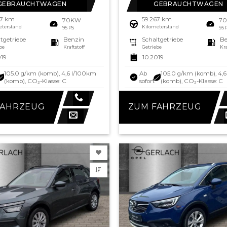
GEBRAUCHTWAGEN
GEBRAUCHTWAGEN
67 km
59.267 km
70KW
7
eterstand
Kilometerstand
95 PS
95 
tgetriebe
Benzin
Schaltgetriebe
Be
be
Kraftstoff
Getriebe
Kra
019
10.2019
105.0 g/km (komb), 4,6 l/100km
Ab
105.0 g/km (komb), 4,
(komb), CO₂-Klasse: C
sofort
(komb), CO₂-Klasse: C
FAHRZEUG
ZUM FAHRZEUG