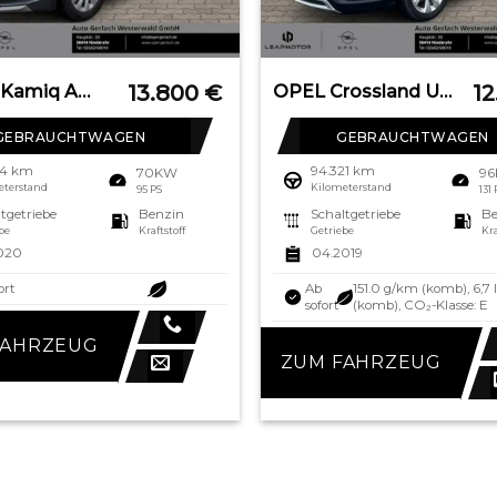
13.800
€
1
SKODA Kamiq Ambition 1.0 TSI EU6d-T LED Sperrdiff. DAB
OPEL Crossland Ultimate 1.2 Turbo EU6d-T HUD Navi LED
GEBRAUCHTWAGEN
GEBRAUCHTWAGEN
54 km
94.321 km
70KW
9
eterstand
Kilometerstand
95 PS
131
tgetriebe
Benzin
Schaltgetriebe
Be
be
Kraftstoff
Getriebe
Kra
020
04.2019
ort
Ab
151.0 g/km (komb), 6,7
sofort
(komb), CO₂-Klasse: E
FAHRZEUG
ZUM FAHRZEUG