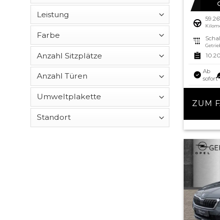
59.2
Kilom
Schal
Getrie
10.2
Ab
sofort
ZUM 