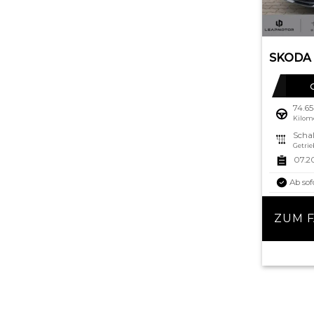
74.6
Kilom
Schal
Getrie
07.2
Ab sof
ZUM 