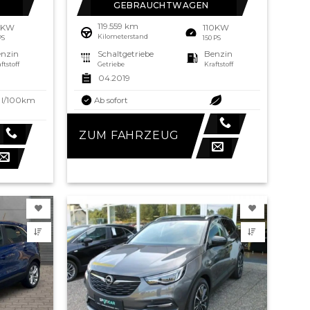
GEBRAUCHTWAGEN
119.559 km
0KW
110KW
Kilometerstand
PS
150 PS
nzin
Schaltgetriebe
Benzin
ftstoff
Getriebe
Kraftstoff
04.2019
6 l/100km
Ab sofort
ZUM FAHRZEUG