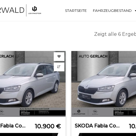
STARTSEITE
FAHRZEUGBESTAND
Zeigt alle 6 Erge
10.900
€
10
SKODA Fabia Combi Ambition Sperrdiff. Apple CarPlay An
SKODA Fabia Combi Ambition Sperrdiff. Apple CarPlay An