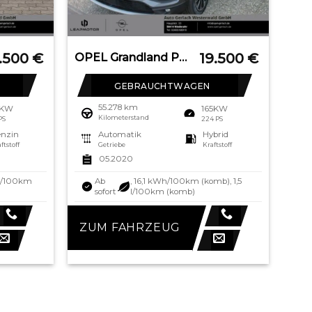
2.500
€
19.500
€
OPEL Grandland Plug-in-Hybrid 1.6 Turbo Hybrid EU6d U
GEBRAUCHTWAGEN
55.278 km
6KW
165KW
Kilometerstand
 PS
224 PS
nzin
Automatik
Hybrid
ftstoff
Getriebe
Kraftstoff
05.2020
 l/100km
Ab
, 16,1 kWh/100km (komb), 1,5
sofort
l/100km (komb)
ZUM FAHRZEUG