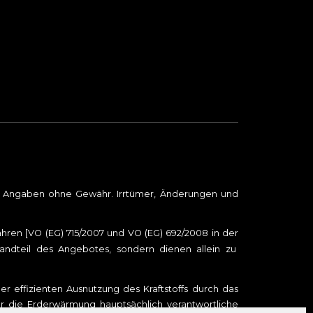
le Angaben ohne Gewähr. Irrtümer, Änderungen und
en [VO (EG) 715/2007 und VO (EG) 692/2008 in der
tandteil des Angebotes, sondern dienen allein zu
r effizienten Ausnutzung des Kraftstoffs durch das
ür die Erderwärmung hauptsächlich verantwortliche