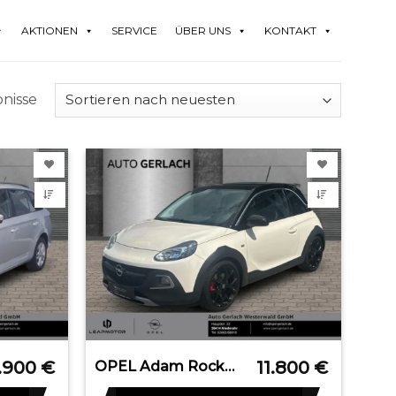
AKTIONEN
SERVICE
ÜBER UNS
KONTAKT
bnisse
.900
€
11.800
€
OPEL Adam Rocks S Apple CarPlay Android Auto Klimaaut