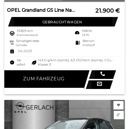
21.900
€
OPEL Grandland GS Line Navi Leder 360 Kamera LED Appl
GEBRAUCHTWAGEN
35.825 km
96KW
Kilometerstand
131 PS
Schaltgetriebe
Benzin
Getriebe
Kraftstoff
04.2023
Ab
143.0 g/km (komb), 6,3 l/100km (komb), CO₂-
sofort
Klasse: E
ZUM FAHRZEUG