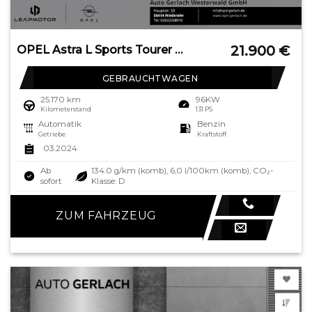
21.900
€
OPEL Astra L Sports Tourer Business Elegance Navi Dig
GEBRAUCHTWAGEN
25.170 km
96KW
Kilometerstand
131 PS
Automatik
Benzin
Getriebe
Kraftstoff
03.2024
Ab
134.0 g/km (komb), 6,0 l/100km (komb), CO₂-
sofort
Klasse: D
ZUM FAHRZEUG