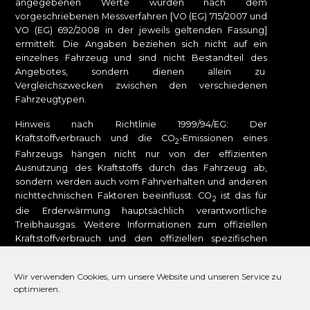
angegebenen Werte wurden nach dem
vorgeschriebenen Messverfahren [VO (EG) 715/2007 und
VO (EG) 692/2008 in der jeweils geltenden Fassung]
ermittelt. Die Angaben beziehen sich nicht auf ein
einzelnes Fahrzeug und sind nicht Bestandteil des
Angebotes, sondern dienen allein zu
Vergleichszwecken zwischen den verschiedenen
Fahrzeugtypen.
Hinweis nach Richtlinie 1999/94/EG: Der
Kraftstoffverbrauch und die CO
-Emissionen eines
2
Fahrzeugs hängen nicht nur von der effizienten
Ausnutzung des Kraftstoffs durch das Fahrzeug ab,
sondern werden auch vom Fahrverhalten und anderen
nichttechnischen Faktoren beeinflusst. CO
ist das für
2
die Erderwärmung hauptsächlich verantwortliche
Treibhausgas. Weitere Informationen zum offiziellen
Kraftstoffverbrauch und den offiziellen spezifischen
CO
-Emissionen neuer Personenkraftwagen können
2
dem „Leitfaden über den Kraftstoffverbrauch, die CO
-
2
Wir verwenden Cookies, um unsere Website und unseren Service zu
Emissionen und den Stromverbrauch neuer
optimieren.
Personenkraftwagen“ entnommen werden, der bei uns