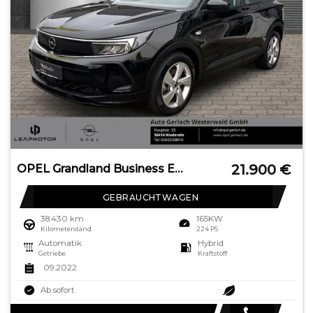
21.900
€
OPEL Grandland Business Edition Plug-in-Hybrid 1.6 Tu
GEBRAUCHTWAGEN
38.430 km
165KW
Kilometerstand
224 PS
Automatik
Hybrid
Getriebe
Kraftstoff
09.2022
Ab sofort