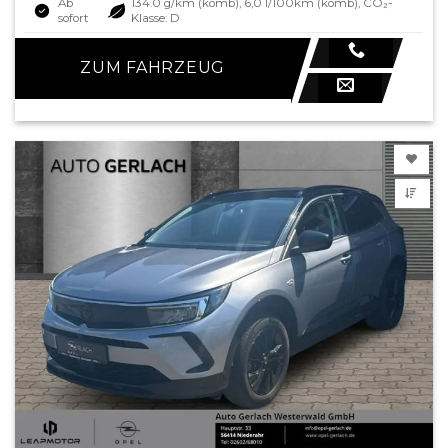
Ab
134.0 g/km (komb), 6,0 l/100km (komb), CO₂-
sofort
Klasse: D
ZUM FAHRZEUG