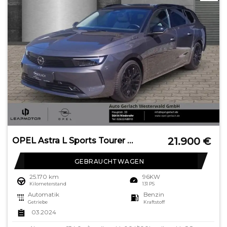
21.900
€
OPEL Astra L Sports Tourer Business Elegance Navi Dig
GEBRAUCHTWAGEN
25.170 km
96KW
Kilometerstand
131 PS
Automatik
Benzin
Getriebe
Kraftstoff
03.2024