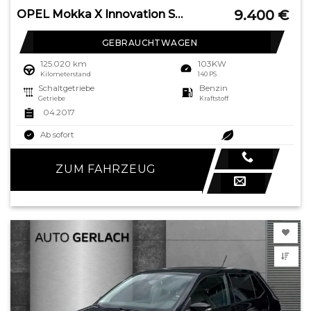
9.400
€
OPEL Mokka X Innovation Start Stop LED Apple CarPlay
GEBRAUCHTWAGEN
125.020 km
103KW
Kilometerstand
140 PS
Schaltgetriebe
Benzin
Getriebe
Kraftstoff
04.2017
Ab sofort
ZUM FAHRZEUG