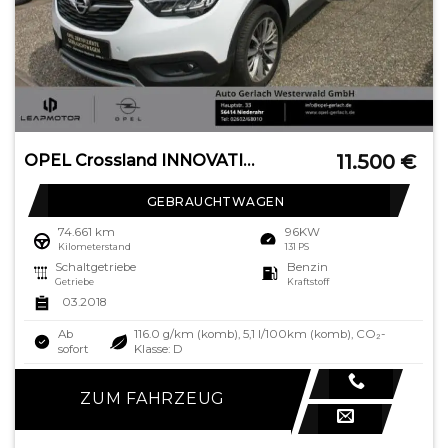
11.500
€
OPEL Crossland INNOVATION 1.2 Turbo Innovation Navi L
GEBRAUCHTWAGEN
74.661 km
96KW
Kilometerstand
131 PS
Schaltgetriebe
Benzin
Getriebe
Kraftstoff
03.2018
Ab
116.0 g/km (komb), 5,1 l/100km (komb), CO₂-
sofort
Klasse: D
ZUM FAHRZEUG