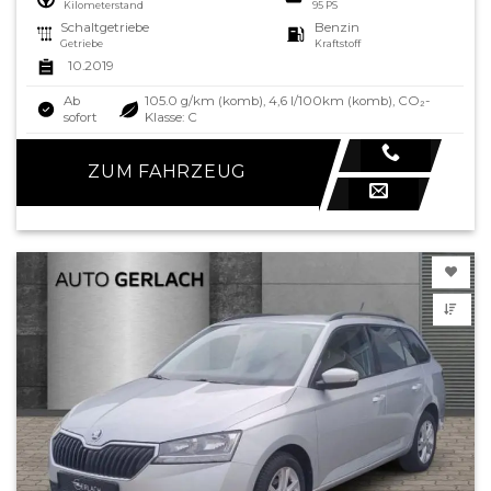
Kilometerstand
95 PS
Schaltgetriebe
Benzin
Getriebe
Kraftstoff
10.2019
Ab
105.0 g/km (komb), 4,6 l/100km (komb), CO₂-
sofort
Klasse: C
ZUM FAHRZEUG