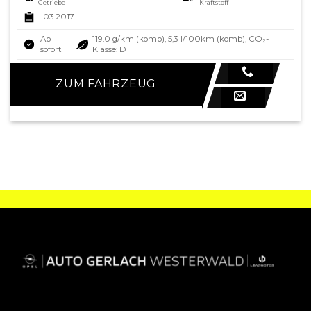
Getriebe
Kraftstoff
03.2017
Ab
119.0 g/km (komb), 5,3 l/100km (komb), CO₂-
sofort
Klasse: D
ZUM FAHRZEUG