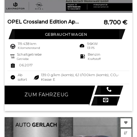
8.700
€
OPEL Crossland Edition Apple CarPlay Android Auto Amb
GEBRAUCHTWAGEN
119.438 km
96KW
Kilometerstand
131 PS
Schaltgetriebe
Benzin
Getriebe
Kraftstoff
06.2017
Ab
139.0 g/km (komb), 6,1 l/100km (komb), CO₂-
sofort
Klasse: E
ZUM FAHRZEUG