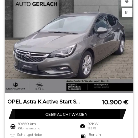
10.900
€
OPEL Astra K Active Start Stop Apple CarPlay Android
GEBRAUCHTWAGEN
89.850 km
92KW
Kilometerstand
125 PS
Schaltgetriebe
Benzin