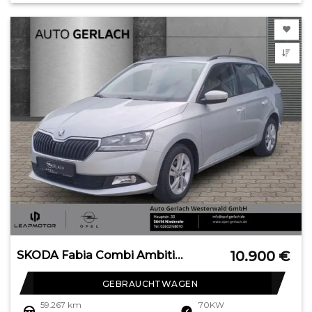
10.900
€
SKODA Fabia Combi Ambition Sperrdiff. Apple CarPlay An
GEBRAUCHTWAGEN
59.267 km
70KW