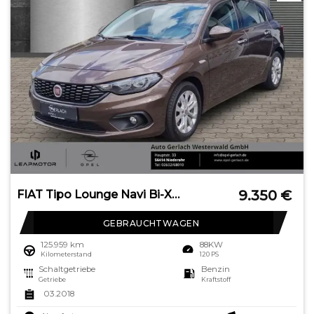
9.350
€
FIAT Tipo Lounge Navi Bi-Xenon Dyn. Kurvenlicht Apple
GEBRAUCHTWAGEN
125.959 km
88KW
Kilometerstand
120 PS
Schaltgetriebe
Benzin
Getriebe
Kraftstoff
03.2018