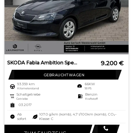
9.200
€
SKODA Fabia Ambition Sperrdiff. Klimaautom DAB SHZ Not
GEBRAUCHTWAGEN
93.359 km
66KW
Kilometerstand
90 PS
Schaltgetriebe
Benzin
Getriebe
Kraftstoff
03.2017
Ab
107.0 g/km (komb), 4,7 l/100km (komb), CO₂-
sofort
Klasse: C