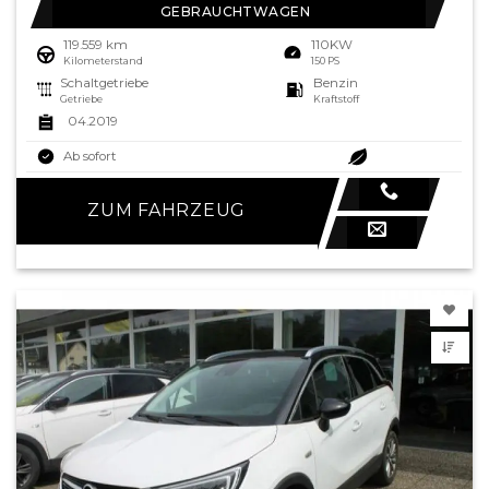
GEBRAUCHTWAGEN
119.559 km
110KW
Kilometerstand
150 PS
Schaltgetriebe
Benzin
Getriebe
Kraftstoff
04.2019
Ab sofort
ZUM FAHRZEUG