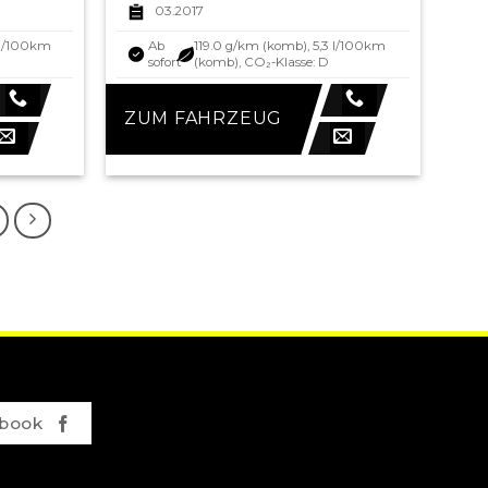
03.2017
 l/100km
Ab
119.0 g/km (komb), 5,3 l/100km
sofort
(komb), CO₂-Klasse: D
ZUM FAHRZEUG
book