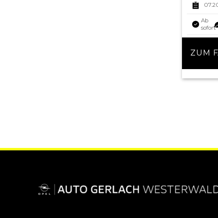
07.2
Ab
sofort
ZUM 