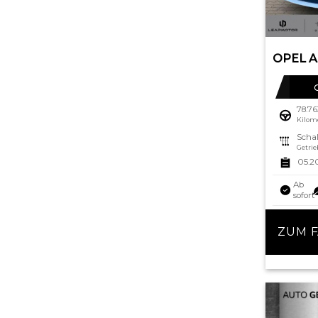
78.7
Kilom
Schal
Getrie
05.2
Ab
sofort
ZUM 