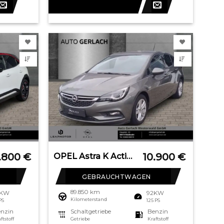
.800
€
10.900
€
OPEL Astra K Active Start Stop Apple CarPlay Android
GEBRAUCHTWAGEN
89.850 km
6KW
92KW
Kilometerstand
 PS
125 PS
nzin
Schaltgetriebe
Benzin
ftstoff
Getriebe
Kraftstoff