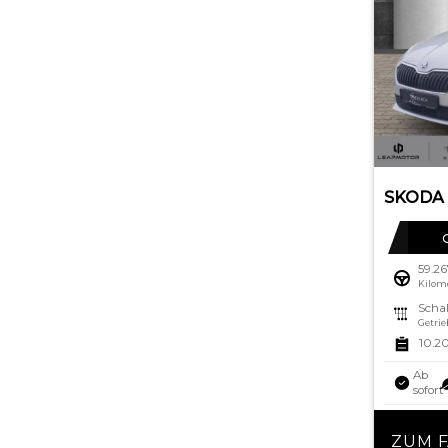
59.2
Kilom
Schal
Getrie
10.2
Ab
sofort
ZUM 