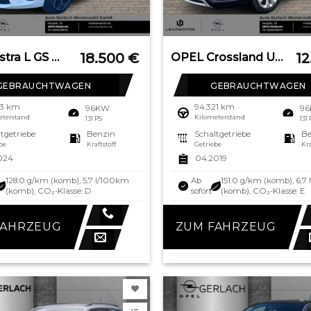
18.500
€
1
OPEL Astra L GS HUD Navi Digitales Cockpit Soundsyste
OPEL Crossland Ultimate 1.2 Turbo EU6d-T HUD Navi LED
GEBRAUCHTWAGEN
GEBRAUCHTWAGEN
63 km
94.321 km
96KW
9
eterstand
Kilometerstand
131 PS
131
tgetriebe
Benzin
Schaltgetriebe
Be
be
Kraftstoff
Getriebe
Kra
024
04.2019
128.0 g/km (komb), 5,7 l/100km
Ab
151.0 g/km (komb), 6,7
(komb), CO₂-Klasse: D
sofort
(komb), CO₂-Klasse: E
FAHRZEUG
ZUM FAHRZEUG