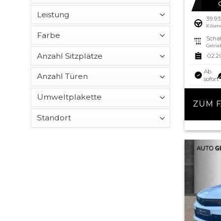
39.9
Kilom
Schal
Getrie
02.2
Ab
sofort
ZUM 