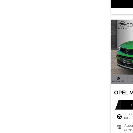
31.3
Kilom
Auto
Getrie