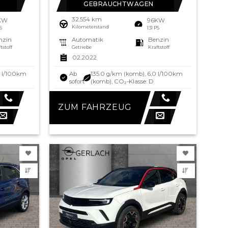
GEBRAUCHTWAGEN
32.554 km
KW
96KW
Kilometerstand
PS
131 PS
nzin
Automatik
Benzin
tstoff
Getriebe
Kraftstoff
02.2022
0 l/100km
Ab
135.0 g/km (komb), 6,0 l/100km
sofort
(komb), CO₂-Klasse: D
ZUM FAHRZEUG