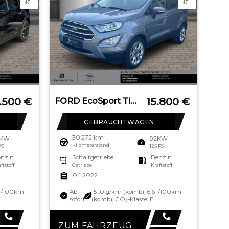
.500
€
15.800
€
FORD EcoSport Titanium LED ACC Apple CarPlay Android
GEBRAUCHTWAGEN
30.272 km
6KW
92KW
Kilometerstand
 PS
125 PS
nzin
Schaltgetriebe
Benzin
ftstoff
Getriebe
Kraftstoff
04.2022
 l/100km
Ab
151.0 g/km (komb), 6,6 l/100km
sofort
(komb), CO₂-Klasse: E
ZUM FAHRZEUG