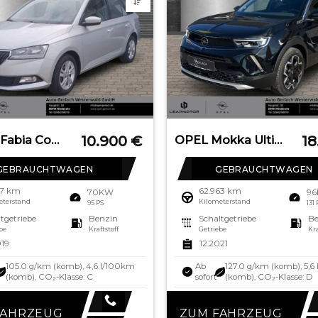
10.900
€
18
SKODA Fabia Combi Ambition Sperrdiff. Apple CarPlay An
OPEL Mokka Ultimate Navi Leder Digitales Cockpit LED
GEBRAUCHTWAGEN
GEBRAUCHTWAGEN
67 km
62.963 km
70KW
9
eterstand
Kilometerstand
95 PS
131
tgetriebe
Benzin
Schaltgetriebe
Be
be
Kraftstoff
Getriebe
Kra
019
12.2021
105.0 g/km (komb), 4,6 l/100km
Ab
127.0 g/km (komb), 5,6
(komb), CO₂-Klasse: C
sofort
(komb), CO₂-Klasse: D
FAHRZEUG
ZUM FAHRZEUG