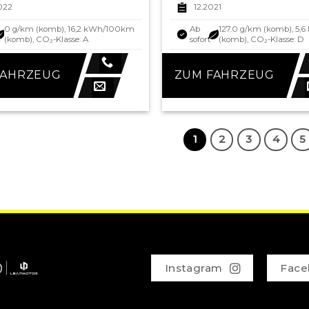
022
12.2021
0 g/km (komb), 16,2 kWh/100km
Ab
127.0 g/km (komb), 5,6
(komb), CO₂-Klasse: A
sofort
(komb), CO₂-Klasse: D
FAHRZEUG
ZUM FAHRZEUG
1
2
3
4
5
Instagram
Face