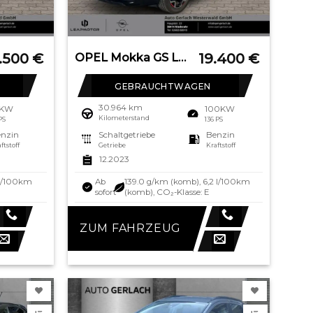
2.500
€
19.400
€
OPEL Mokka GS Line Navi Digitales Cockpit LED Apple C
GEBRAUCHTWAGEN
30.964 km
6KW
100KW
Kilometerstand
 PS
136 PS
nzin
Schaltgetriebe
Benzin
ftstoff
Getriebe
Kraftstoff
12.2023
 l/100km
Ab
139.0 g/km (komb), 6,2 l/100km
sofort
(komb), CO₂-Klasse: E
ZUM FAHRZEUG