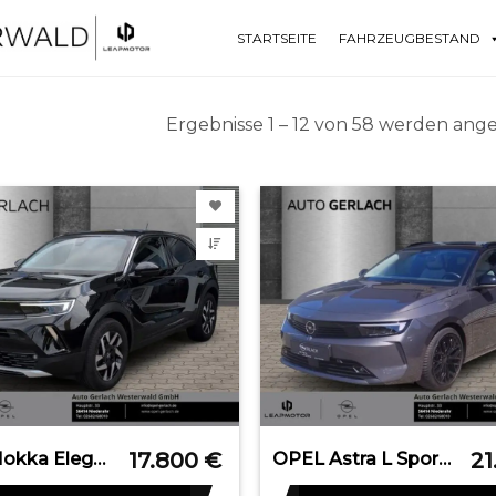
STARTSEITE
FAHRZEUGBESTAND
Ergebnisse 1 – 12 von 58 werden ang
17.800
€
21
OPEL Mokka Elegance Digitales Cockpit LED Apple CarPl
OPEL Astra L Sports Tourer Business Elegance Navi Dig