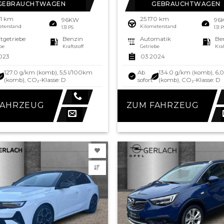
GEBRAUCHTWAGEN
GEBRAUCHTWAGEN
31 km
25.170 km
96KW
96
eterstand
Kilometerstand
131 PS
131 
tgetriebe
Benzin
Automatik
Be
be
Kraftstoff
Getriebe
Kraf
023
03.2024
127.0 g/km (komb), 5,5 l/100km
Ab
134.0 g/km (komb), 6,
(komb), CO₂-Klasse: D
sofort
(komb), CO₂-Klasse: D
FAHRZEUG
ZUM FAHRZEUG