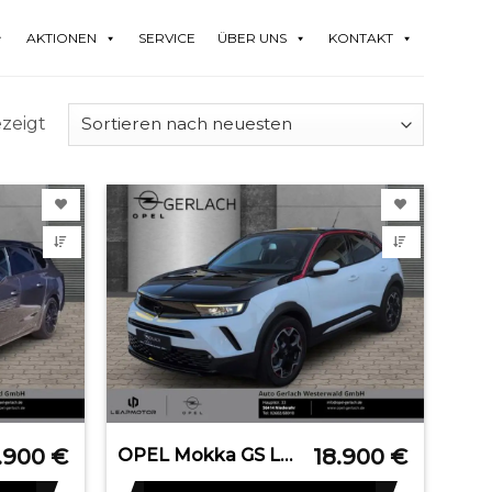
AKTIONEN
SERVICE
ÜBER UNS
KONTAKT
ezeigt
.900
€
18.900
€
OPEL Mokka GS Line Navi Digitales Cockpit LED Blendfr