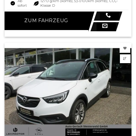
Ab
127.0 g/km (komb), 5,5 l/100km (komb), CO₂-
sofort
Klasse: D
ZUM FAHRZEUG