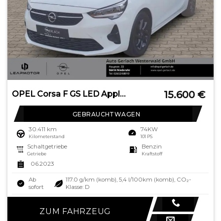
15.600
€
OPEL Corsa F GS LED Apple CarPlay Android Auto Musiks
GEBRAUCHTWAGEN
30.411 km
74KW
Kilometerstand
101 PS
Schaltgetriebe
Benzin
Getriebe
Kraftstoff
06.2023
Ab
117.0 g/km (komb), 5,4 l/100km (komb), CO₂-
sofort
Klasse: D
ZUM FAHRZEUG