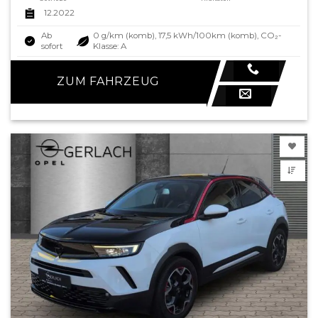
12.2022
Ab
0 g/km (komb), 17,5 kWh/100km (komb), CO₂-
sofort
Klasse: A
ZUM FAHRZEUG