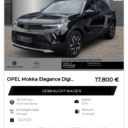
17.800
€
OPEL Mokka Elegance Digitales Cockpit LED Apple CarPl
GEBRAUCHTWAGEN
39.931 km
96KW
Kilometerstand
131 PS
Schaltgetriebe
Benzin
Getriebe
Kraftstoff
02.2023