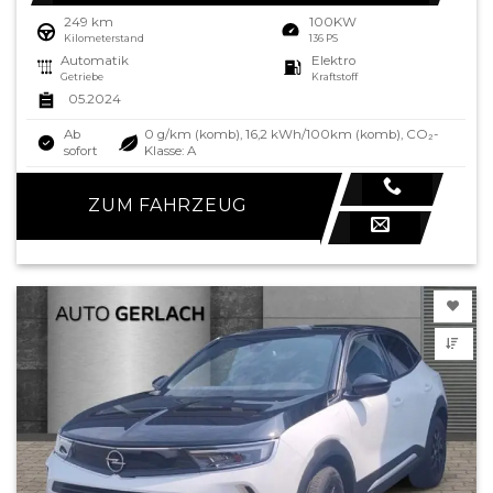
249 km
100KW
Kilometerstand
136 PS
Automatik
Elektro
Getriebe
Kraftstoff
05.2024
Ab
0 g/km (komb), 16,2 kWh/100km (komb), CO₂-
sofort
Klasse: A
ZUM FAHRZEUG