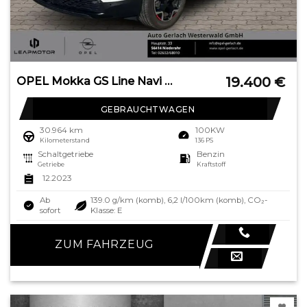
19.400
€
OPEL Mokka GS Line Navi Digitales Cockpit LED Apple C
GEBRAUCHTWAGEN
30.964 km
100KW
Kilometerstand
136 PS
Schaltgetriebe
Benzin
Getriebe
Kraftstoff
12.2023
Ab
139.0 g/km (komb), 6,2 l/100km (komb), CO₂-
sofort
Klasse: E
ZUM FAHRZEUG