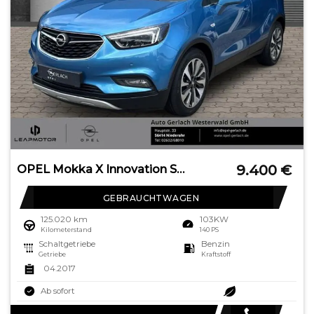
9.400
€
OPEL Mokka X Innovation Start Stop LED Apple CarPlay
GEBRAUCHTWAGEN
125.020 km
103KW
Kilometerstand
140 PS
Schaltgetriebe
Benzin
Getriebe
Kraftstoff
04.2017
Ab sofort