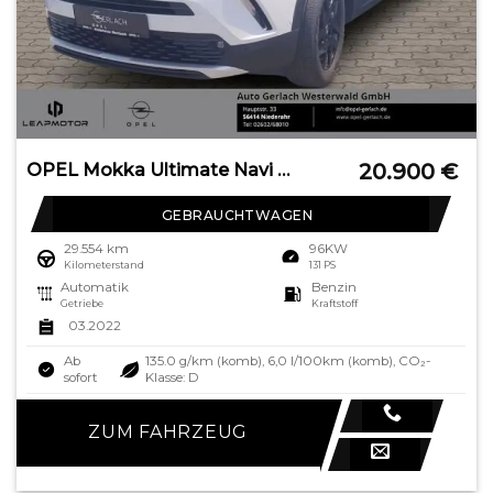
20.900
€
OPEL Mokka Ultimate Navi Leder Digitales Cockpit LED
GEBRAUCHTWAGEN
29.554 km
96KW
Kilometerstand
131 PS
Automatik
Benzin
Getriebe
Kraftstoff
03.2022
Ab
135.0 g/km (komb), 6,0 l/100km (komb), CO₂-
sofort
Klasse: D
ZUM FAHRZEUG