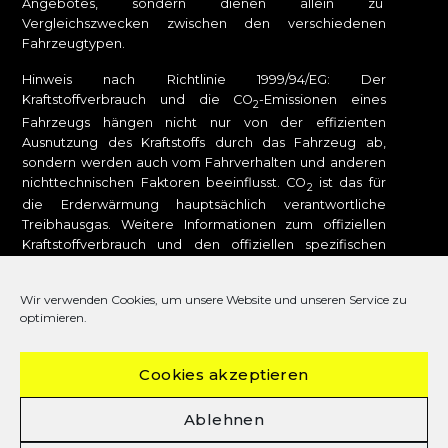
Angebotes, sondern dienen allein zu
Vergleichszwecken zwischen den verschiedenen
Fahrzeugtypen.
Hinweis nach Richtlinie 1999/94/EG: Der
Kraftstoffverbrauch und die CO
-Emissionen eines
2
Fahrzeugs hängen nicht nur von der effizienten
Ausnutzung des Kraftstoffs durch das Fahrzeug ab,
sondern werden auch vom Fahrverhalten und anderen
nichttechnischen Faktoren beeinflusst. CO
ist das für
2
die Erderwärmung hauptsächlich verantwortliche
Treibhausgas. Weitere Informationen zum offiziellen
Kraftstoffverbrauch und den offiziellen spezifischen
CO
-Emissionen neuer Personenkraftwagen können
2
dem „Leitfaden über den Kraftstoffverbrauch, die CO
-
2
Wir verwenden Cookies, um unsere Website und unseren Service zu
Emissionen und den Stromverbrauch neuer
optimieren.
Personenkraftwagen“ entnommen werden, der bei uns
oder unter
www.dat.de
unentgeltlich erhältlich ist. Für
weitere Informationen siehe Pkw-
Cookies akzeptieren
Energieverbrauchskennzeichnungsverordnung – Pkw-
EnVKV.
Ablehnen
DAT