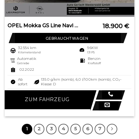
18.900
€
OPEL Mokka GS Line Navi Digitales Cockpit LED Blendfr
GEBRAUCHTWAGEN
32.554 km
96KW
Kilometerstand
131 PS
Automatik
Benzin
Getriebe
Kraftstoff
02.2022
Ab
135.0 g/km (komb), 6,0 l/100km (komb), CO₂-
sofort
Klasse: D
ZUM FAHRZEUG
1
2
3
4
5
6
7