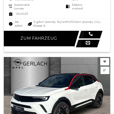
Automatik
Elektro
Getriebe
Kraftstoff
06.2023
Ab
0 g/km (komb), 16,2 kWh/100km (komb), CO₂-
sofort
Klasse: A
ZUM FAHRZEUG