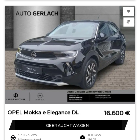
16.600
€
OPEL Mokka e Elegance Digitales Cockpit LED Apple Car
GEBRAUCHTWAGEN
57.023 km
100KW
Kilometerstand
136 PS