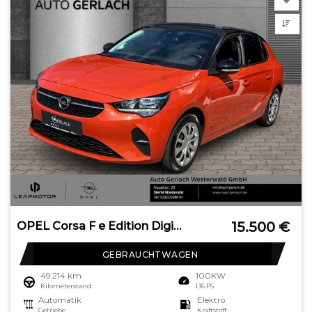
15.500
€
OPEL Corsa F e Edition Digitales Cockpit Apple CarPla
GEBRAUCHTWAGEN
49.214 km
100KW
Kilometerstand
136 PS
Automatik
Elektro
Getriebe
Kraftstoff