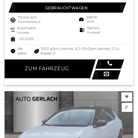
GEBRAUCHTWAGEN
75.024 km
96KW
Kilometerstand
131 PS
Automatik
Benzin
Getriebe
Kraftstoff
02.2022
Ab
135.0 g/km (komb), 6,0 l/100km (komb), CO₂-
sofort
Klasse: D
ZUM FAHRZEUG