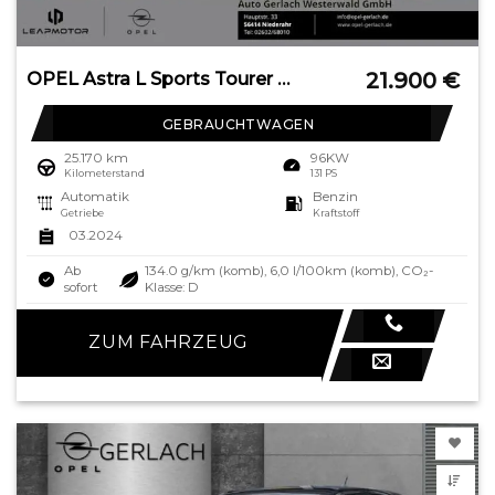
21.900
€
OPEL Astra L Sports Tourer Business Elegance Navi Dig
GEBRAUCHTWAGEN
25.170 km
96KW
Kilometerstand
131 PS
Automatik
Benzin
Getriebe
Kraftstoff
03.2024
Ab
134.0 g/km (komb), 6,0 l/100km (komb), CO₂-
sofort
Klasse: D
ZUM FAHRZEUG