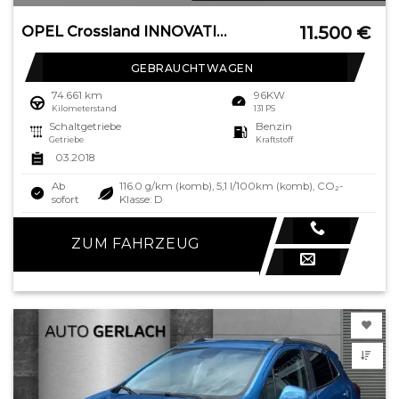
11.500
€
OPEL Crossland INNOVATION 1.2 Turbo Innovation Navi L
GEBRAUCHTWAGEN
74.661 km
96KW
Kilometerstand
131 PS
Schaltgetriebe
Benzin
Getriebe
Kraftstoff
03.2018
Ab
116.0 g/km (komb), 5,1 l/100km (komb), CO₂-
sofort
Klasse: D
ZUM FAHRZEUG