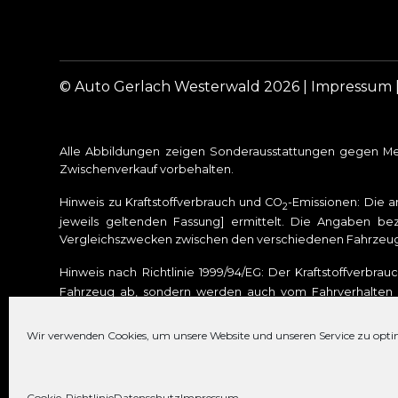
© Auto Gerlach Westerwald 2026 |
Impressum
Alle Abbildungen zeigen Sonderausstattungen gegen Meh
Zwischenverkauf vorbehalten.
Hinweis zu Kraftstoffverbrauch und CO
-Emissionen: Die 
2
jeweils geltenden Fassung] ermittelt. Die Angaben bez
Vergleichszwecken zwischen den verschiedenen Fahrzeu
Hinweis nach Richtlinie 1999/94/EG: Der Kraftstoffverbra
Fahrzeug ab, sondern werden auch vom Fahrverhalten u
Treibhausgas. Weitere Informationen zum offiziellen Kraft
den Kraftstoffverbrauch, die CO
-Emissionen und den Str
Wir verwenden Cookies, um unsere Website und unseren Service zu opti
2
ist. Für weitere Informationen siehe Pkw-Energieverbra
Cookie-Richtlinie
Datenschutz
Impressum