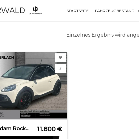
STARTSEITE
FAHRZEUGBESTAND
Einzelnes Ergebnis wird ange
11.800
€
OPEL Adam Rocks S Apple CarPlay Android Auto Klimaaut