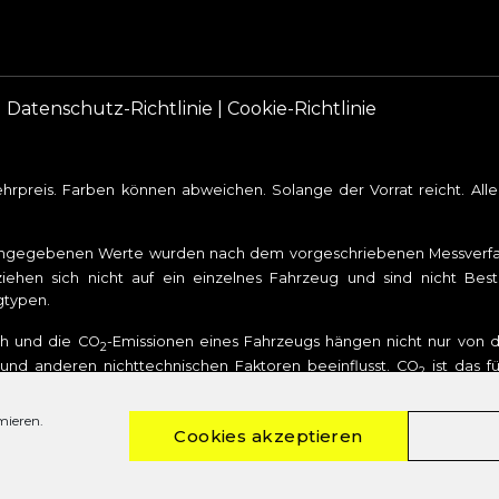
|
Datenschutz-Richtlinie
|
Cookie-Richtlinie
rpreis. Farben können abweichen. Solange der Vorrat reicht. Al
angegebenen Werte wurden nach dem vorgeschriebenen Messverfahr
iehen sich nicht auf ein einzelnes Fahrzeug und sind nicht Bes
gtypen.
uch und die CO
-Emissionen eines Fahrzeugs hängen nicht nur von de
2
nd anderen nichttechnischen Faktoren beeinflusst. CO
ist das f
2
stoffverbrauch und den offiziellen spezifischen CO
-Emissionen neu
2
omverbrauch neuer Personenkraftwagen“ entnommen werden, der be
mieren.
Cookies akzeptieren
uchskennzeichnungsverordnung – Pkw-EnVKV.