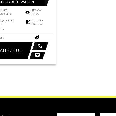
GEBRAUCHTWAGEN
59 km
110KW
eterstand
150 PS
tgetriebe
Benzin
be
Kraftstoff
019
ort
FAHRZEUG