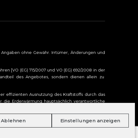
le Angaben ohne Gewähr. Irrtümer, Änderungen und
en [VO (EG) 715/2007 und VO (EG) 692/2008 in der
tandteil des Angebotes, sondern dienen allein zu
r effizienten Ausnutzung des Kraftstoffs durch das
ür die Erderwärmung hauptsächlich verantwortliche
er Personenkraftwagen können dem „Leitfaden über
i uns oder unter
www.dat.de
unentgeltlich erhältlich
Ablehnen
Einstellungen anzeigen
DAT