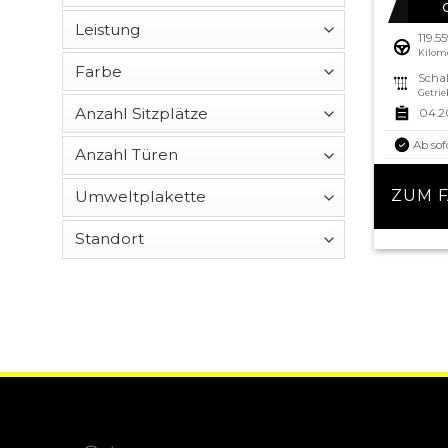
119.5
Kilom
Schal
Getrie
04.2
Ab sof
ZUM 