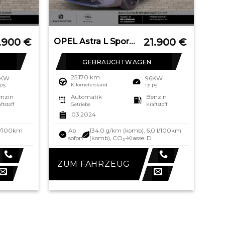
.900
€
21.900
€
OPEL Astra L Sports Tourer Business Elegance Navi Dig
GEBRAUCHTWAGEN
25.170 km
2KW
96KW
Kilometerstand
 PS
131 PS
nzin
Automatik
Benzin
ftstoff
Getriebe
Kraftstoff
03.2024
 l/100km
Ab
134.0 g/km (komb), 6,0 l/100km
sofort
(komb), CO₂-Klasse: D
ZUM FAHRZEUG