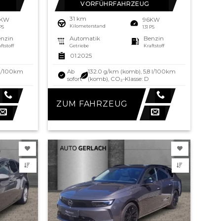
VORFÜHRFAHRZEUG
31 km
6KW
96KW
Kilometerstand
 PS
131 PS
nzin
Automatik
Benzin
ftstoff
Getriebe
Kraftstoff
01.2025
 l/100km
Ab
132.0 g/km (komb), 5,8 l/100km
sofort
(komb), CO₂-Klasse: D
ZUM FAHRZEUG