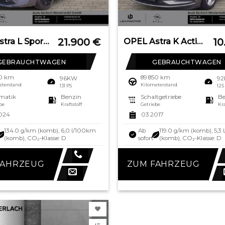
21.900
€
10
OPEL Astra L Sports Tourer Business Elegance Navi Dig
OPEL Astra K Active Start Stop Apple CarPlay Android
GEBRAUCHTWAGEN
GEBRAUCHTWAGEN
70 km
89.850 km
96KW
9
eterstand
Kilometerstand
131 PS
125
matik
Benzin
Schaltgetriebe
Be
be
Kraftstoff
Getriebe
Kra
024
03.2017
134.0 g/km (komb), 6,0 l/100km
Ab
119.0 g/km (komb), 5,3
(komb), CO₂-Klasse: D
sofort
(komb), CO₂-Klasse: D
FAHRZEUG
ZUM FAHRZEUG