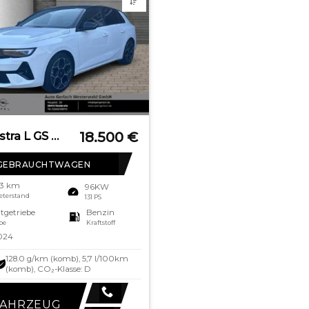
18.500
€
OPEL Astra L GS HUD Navi Digitales Cockpit Soundsyste
GEBRAUCHTWAGEN
63 km
96KW
eterstand
131 PS
tgetriebe
Benzin
be
Kraftstoff
024
128.0 g/km (komb), 5,7 l/100km
(komb), CO₂-Klasse: D
FAHRZEUG