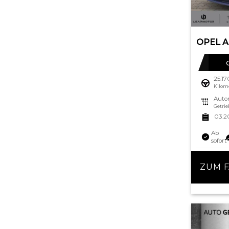
25.1
Kilom
Auto
Getrie
03.2
Ab
sofort
ZUM 