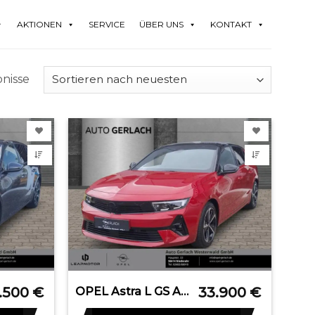
AKTIONEN
SERVICE
ÜBER UNS
KONTAKT
bnisse
6.500
€
33.900
€
OPEL Astra L GS AHK-abnehmbar El. Panodach Digitales