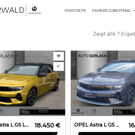
STARTSEITE
FAHRZEUGBESTAND
Zeigt alle 7 Erge
18.450
€
1
OPEL Astra L GS Line Navi Digitales Cockpit 360 Kamer
OPEL Astra L GS Digitales Cockpit 360 Kamera LED Appl