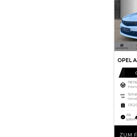
78.7
Kilom
Schal
Getrie
05.2
Ab
sofort
ZUM 