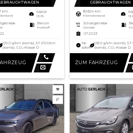
GEBRAUCHTWAGEN
GEBRAUCHTWAGEN
57 km
82.824 km
96KW
9
eterstand
Kilometerstand
131 PS
131
tgetriebe
Benzin
Schaltgetriebe
Be
be
Kraftstoff
Getriebe
Kra
022
07.2023
129.0 g/km (komb), 5,7 l/100km
Ab
128.0 g/km (komb), 5,7
(komb), CO₂-Klasse: D
sofort
(komb), CO₂-Klasse: D
FAHRZEUG
ZUM FAHRZEUG