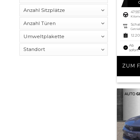
47.5
Kilom
Schal
Getrie
12.2
Ab
sofort
ZUM 