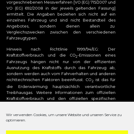
vorgeschriebenen Messverfahren [VO (EG) 715/2007 und
VO (EG) 692/2008 in der jeweils geltenden Fassung]
ermittelt. Die Angaben beziehen sich nicht auf ein
einzelnes Fahrzeug und sind nicht Bestandteil des
Angebotes, sondern dienen allein zu
Vergleichszwecken zwischen den verschiedenen
Fahrzeugtypen.
Hinweis nach Richtlinie 1999/94/EG: Der
Kraftstoffverbrauch und die CO
-Emissionen eines
2
Fahrzeugs hängen nicht nur von der effizienten
Ausnutzung des Kraftstoffs durch das Fahrzeug ab,
sondern werden auch vom Fahrverhalten und anderen
nichttechnischen Faktoren beeinflusst. CO
ist das für
2
die Erderwärmung hauptsächlich verantwortliche
Treibhausgas. Weitere Informationen zum offiziellen
Kraftstoffverbrauch und den offiziellen spezifischen
CO
-Emissionen neuer Personenkraftwagen können
2
dem „Leitfaden über den Kraftstoffverbrauch, die CO
-
2
Wir verwenden Cookies, um unsere Website und unseren Service zu
Emissionen und den Stromverbrauch neuer
optimieren.
Personenkraftwagen“ entnommen werden, der bei uns
oder unter
www.dat.de
unentgeltlich erhältlich ist. Für