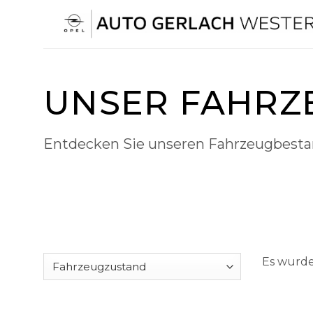
Skip
to
content
UNSER FAHRZ
Entdecken Sie unseren Fahrzeugbest
Es wurde